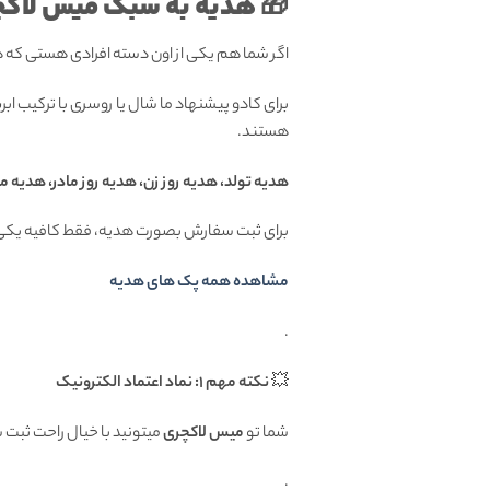
🎁 هدیه به سبک میس لاکچ
اگر شما هم یکی از اون دسته افرادی هستی که
برای کادو پیشنهاد ما شال یا روسری با ترکیب ا
هستند.
هدیه تولد، هدیه روز زن، هدیه روز مادر، هدیه م
برای ثبت سفارش بصورت هدیه، فقط کافیه یکی 
مشاهده همه پک های هدیه
.
💥
نکته مهم 1: نماد اعتماد الکترونیک
شما تو
میس لاکچری
میتونید با خیال راحت ثبت
.