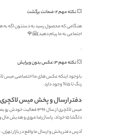
💥
نکته مهم 2: ضمانت برگشت
اجتماعی به ما پیام دهید)🤗🌹
.
💥
نکته مهم 3: عکس بدون ویرایش
با وجود اینکه عکس های ما اختصاصی میس لاکچر
رنگ تا 15% وجود دارد.
دفتر ارسال و پخش میس لاکچری: ب
میس لاکچری از سال 1396 فعالیت خودش رو بصورت تخصصی در زمینه
دلگشا 15 خرداد، پاساژ رضا مروی و هدیش مال واقع در منطقه هروی تهران داشت. اما با آغاز کرونا در حال حاضر فقط بصورت اینترنتی در خدمت شما هستیم.
آدرس دفتر پخش و ارسال ما واقع در بازار تهران، خیابان