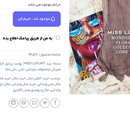
در انبار موجود نمی باشد
موجود شد، خبرم کن
به من از طریق پیامک اطلاع بده
شناسه محصول:
S4527
دسته:
برند
,
MISS LUXURY
,
پوست پیازی
,
حرا
متریال
,
محصولات وارداتی
,
نخی
,
نخی اعلا
برچسب:
خرید آنلاین شال
,
خرید شال
,
خرید شال
شال نخی وارداتی
,
خرید شال وارداتی
,
شال ارزا
وارداتی
,
شال و روسری میس لاکچری