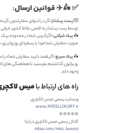
قوانين ارسال
:
✅ 🛵✈️
💌
پست پیشتاز:
اگر در انتهای سفارشتون گزینه
توسط پست پیشتاز به اقصی نقاط کشور، فرقی ندا
🛵
پيك شرکتی:
اگر آدرس شما در محدوده پیک تهر
صورت سفارش شما فردا یا پسفردای روز واريزى شما توسط پیک ش
🛵
پيك سریع:
اگر قصد دارید سفارش شما در اس
رو براتون گذاشتیم بفرستید تا هماهنگی های لا
وجود دارد.
میس لاکچری
راه های ارتباط با
وبسایت رسمی میس لاکچری
www.MISSLUXURY.ir
❇️❇️❇️❇️❇️
کانال رسمی میس لاکچری در ایتا
eitaa.com/miss_luxury1