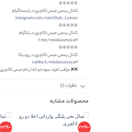
❇️❇️❇️❇️❇️
کانال رسمی میس لاکچری در اینستاگرام
instagram.com/missStyle_Luxury
❇️❇️❇️❇️❇️
کانال رسمی میس لاکچری در تلگرام
t.me/missluxuryscarf
❇️❇️❇️❇️❇️
کانال رسمی میس لاکچری در روبیکا
rubika.ir/missluxuryscarf
❌❌ مراقب افراد سودجو که از نام میس لاکچری 
نظرات (1)
محصولات مشابه
-23%
-37%