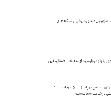
، میتونید تعویض یا مرجوع کنید (برای این منظور در یکی از شبکه های
بایلها و دیوایس های مختلف، احتمال تغییر
آغاز کرد، طی سالها فروشگاه حضوری در بازار تهران، واقع در پاساژ رضا 15 خرداد، پاساژ