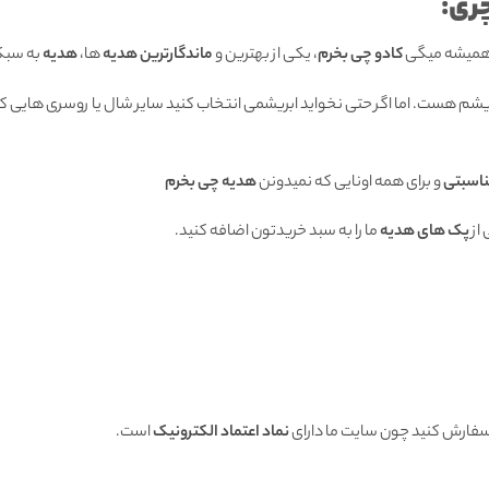
ری:
 همیشه میگی
کادو چی بخرم
، یکی از بهترین و
ماندگارترین هدیه
ها،
هدیه
به سبک
بریشم هست. اما اگر حتی نخواید ابریشمی انتخاب کنید سایر شال یا روسری هایی که
ناسبتی
و برای همه اونایی که نمیدونن
هدیه چی بخرم
از
پک های هدیه
ما را به سبد خریدتون اضافه کنید.
 سفارش کنید چون سایت ما دارای
نماد اعتماد الکترونیک
است.