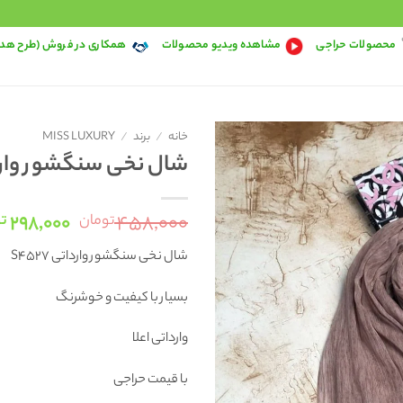
محصولات حراجی
مشاهده ویدیو محصولات
همکاری در فروش (طرح هد
خانه
/
برند
/
MISS LUXURY
شال نخی سنگشور وارداتی 
قیمت
۲۹۸,۰۰۰
۴۵۸,۰۰۰
تومان
تو
اصلی:
شال نخی سنگشور وارداتی S4527
۰
بود.
بسیار با کیفیت و خوشرنگ
وارداتی اعلا
با قیمت حراجی