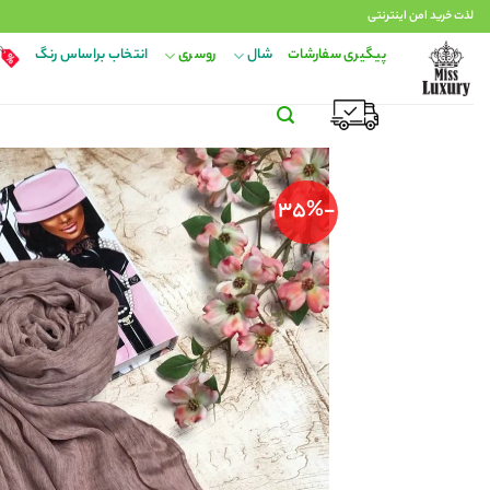
Ski
لذت خرید امن اینترنتی
t
پیگیری سفارشات
شال
روسری
انتخاب براساس رنگ
conten
-35%