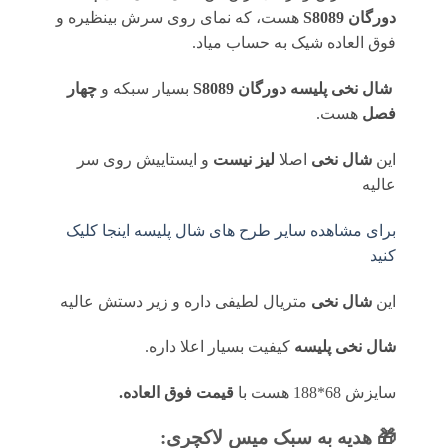
دورگان
S8089
هست، که نمای روی سرش بینظیره و
فوق العاده شیک به حساب میاد.
شال نخی پلیسه دورگان S8089
بسیار سبکه و
چهار
فصل
هست.
این
شال نخی
اصلا
لیز نیست
و ایستاییش روی سر
عالیه
برای مشاهده سایر طرح های شال پلیسه اینجا کلیک
کنید
این
شال نخی
متریال لطیفی داره و زیر دستش عالیه
شال نخی پلیسه
کیفیت بسیار اعلا داره.
سایزش 68*188 هست با
قیمت فوق العاده.
🎁 هدیه به سبک میس لاکچری: