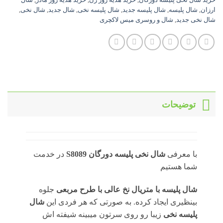
خرید شال نخی پلیسه دورگان
,
خرید هدیه روز زن
,
خرید هدیه روز مادر
,
شال
ارزان
,
شال پلیسه
,
شال پلیسه جدید
,
شال پلیسه نخی
,
شال جدید
,
شال نخی
,
شال نخی جدید
,
شال و روسری میس لاکچری
توضیحات
با معرفی
شال نخی پلیسه دورگان
S8089
در خدمت
شما هستیم
شال پلیسه با متریال نخ عالی با طرح مربعی
جلوه
بینظیری ایجاد کرده. به صورتی که هر فردی این
شال
پلیسه نخی
زیبا رو روی سرتون میبینه شیفته اش