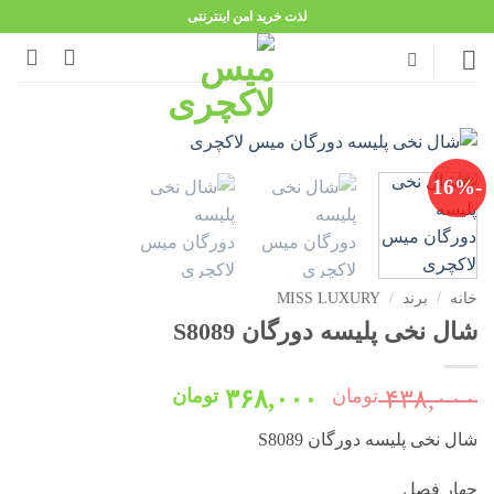
Ski
لذت خرید امن اینترنتی
t
conten
-16%
خانه
/
برند
/
MISS LUXURY
شال نخی پلیسه دورگان S8089
قیمت
قیمت
۴۳۸,۰۰۰
تومان
۳۶۸,۰۰۰
تومان
اصلی:
فعلی:
شال نخی پلیسه دورگان S8089
۴۳۸,۰۰۰ تومان
۳۶۸,۰۰۰ تومان.
بود.
چهار فصل