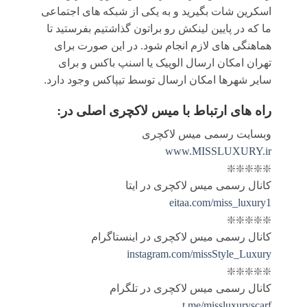
اسکرین شات بگیرید و به یکی از شبکه های اجتماعی
ما که در پایین لینکش رو براتون گذاشتیم بفرستید تا
هماهنگی های لازم انجام شود. در این صورت برای
تهران امکان ارسال الوپیک یا اسنپ باکس و برای
سایر شهرها امکان ارسال توسط تیپاکس وجود دارد.
راه های ارتباط با
میس لاکچری اصلی
در:
وبسایت رسمی میس لاکچری
www.MISSLUXURY.ir
❇️❇️❇️❇️❇️
کانال رسمی میس لاکچری در ایتا
eitaa.com/miss_luxury1
❇️❇️❇️❇️❇️
کانال رسمی میس لاکچری در اینستاگرام
instagram.com/missStyle_Luxury
❇️❇️❇️❇️❇️
کانال رسمی میس لاکچری در تلگرام
t.me/missluxuryscarf