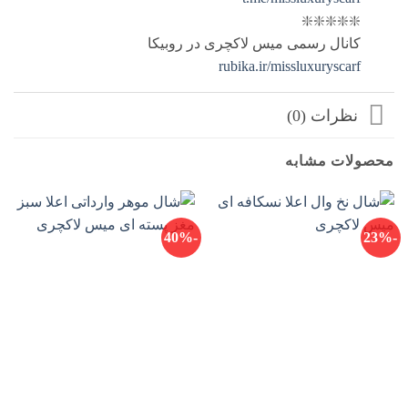
❇️❇️❇️❇️❇️
کانال رسمی میس لاکچری در روبیکا
rubika.ir/missluxuryscarf
نظرات (0)
محصولات مشابه
-40%
-23%