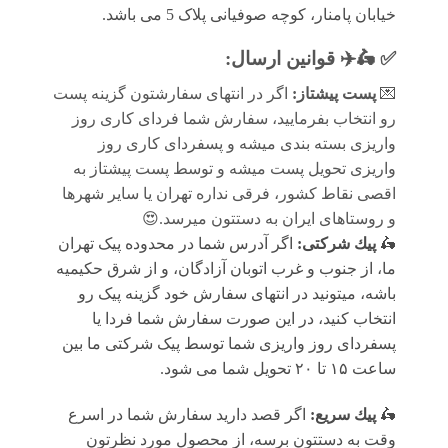
خیابان پامنار، کوچه صوفیانی پلاک 5 می باشد.
✅ 🛵✈️
قوانين ارسال
:
💌
پست پیشتاز:
اگر در انتهای سفارشتون گزینه پست
رو انتخاب بفرمایید، سفارش شما فردای کاری روز
واریزی بسته بندی میشه و پسفردای کاری روز
واریزی تحویل پست میشه و توسط پست پیشتاز به
اقصی نقاط کشور، فرقی نداره تهران یا سایر شهرها
و روستاهای ایران به دستتون میرسد.😍
🛵
پيك شرکتی:
اگر آدرس شما در محدوده پیک تهران
ما، از جنوب و غرب اتوبان آزادگان، و از شرق حکیمیه
باشه، میتونید در انتهای سفارش خود گزینه پیک رو
انتخاب کنید، در این صورت سفارش شما فردا یا
پسفردای روز واريزى شما توسط پیک شرکتی ما بين
ساعت ۱۵ تا ٢٠ تحويل شما مى شود.
🛵
پيك سریع:
اگر قصد دارید سفارش شما در اسرع
وقت به دستتون برسه، از محصول مورد نظرتون