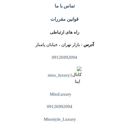
تماس با ما
قوانین مقررات
راه های ارتباطی
آدرس
: بازار تهران ، خیابان پامنار
09126992094
miss_luxury1
MissLuxury
09126992094
Missstyle_Luxury