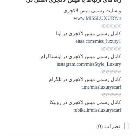
وبسایت رسمی میس لاکچری
www.MISSLUXURY.ir
❇️❇️❇️❇️❇️
کانال رسمی میس لاکچری در ایتا
eitaa.com/miss_luxury1
❇️❇️❇️❇️❇️
کانال رسمی میس لاکچری در اینستاگرام
instagram.com/missStyle_Luxury
❇️❇️❇️❇️❇️
کانال رسمی میس لاکچری در تلگرام
t.me/missluxuryscarf
❇️❇️❇️❇️❇️
کانال رسمی میس لاکچری در روبیکا
rubika.ir/missluxuryscarf
نظرات (0)