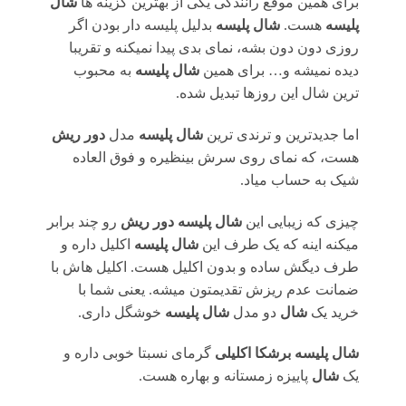
برای همین موقع رانندگی یکی از بهترین گزینه ها
شال
پلیسه
هست.
شال پلیسه
بدلیل پلیسه دار بودن اگر
روزی دون دون بشه، نمای بدی پیدا نمیکنه و تقریبا
دیده نمیشه و… برای همین
شال پلیسه
به محبوب
ترین شال این روزها تبدیل شده.
اما جدیدترین و ترندی ترین
شال پلیسه
مدل
دور ریش
هست، که نمای روی سرش بینظیره و فوق العاده
شیک به حساب میاد.
چیزی که زیبایی این
شال پلیسه
دور ریش
رو چند برابر
میکنه اینه که یک طرف این
شال پلیسه
اکلیل داره و
طرف دیگش ساده و بدون اکلیل هست. اکلیل هاش با
ضمانت عدم ریزش تقدیمتون میشه. یعنی شما با
خرید یک
شال
دو مدل
شال پلیسه
خوشگل داری.
شال پلیسه برشکا اکلیلی
گرمای نسبتا خوبی داره و
یک
شال
پاییزه زمستانه و بهاره هست.