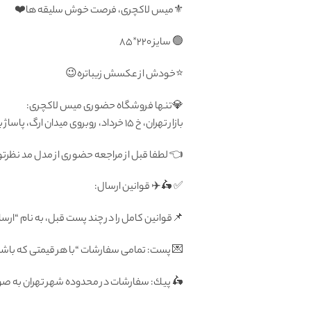
⚜️میس لاکچری، فرصت خوش سلیقه ها❤️
🟢 سايز ۲۲۰*۸۵
⭐️خودش از عکسش زیباتره😉
💎تنها فروشگاه حضوری میس لاکچری:
بازار تهران، خ ۱۵ خرداد، روبروی میدان ارگ، پاساژ بزرگ دلگشا، طبقه منفی یک، پلاک ۸۷
👈 لطفا قبل از مراجعه حضوری از مدل مد نظر
✅ 🛵✈️ قوانين ارسال:
📌قوانین کامل را در چند پست قبل، به نام “ارسا
💌 پست: تمامى سفارشات “با هر قيمتى كه باشد”
🛵 پيك: سفارشات در محدوده شهر تهران به صورت رايگان فرداى