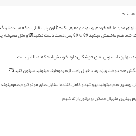
الهای مورد علاقه خودم رو بهتون معرفی کنم 💃 اون پارت قبلی رو که من دوتا رن
م که شما هم عاشقش میشید 😍☺️😉 پس دست دست نکنید🙈 و مثل همیشه چون
عید، بهار و تابستونی نمای خوشگلی داره، خوبیش اینه که اصلا لیز نیست
گش هم دوخت ریز داره، با خیال راحت از هر دوطرف میتونید سرتون کنید 🥰
 شکل روسری هم میتونید بپوشید و کامل کننده استایل های مونوکروم هم‌میتونه 
یم بهترین متریال ممکن رو براتون ارائه کنیم