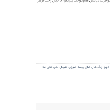
و طرف دیگش هم دوخت ریز داره، با خیال راحت از هر
دورو
,
رنگ
,
شال
,
شال پلیسه
,
صورتی
,
متریال
,
نخی
,
نخی اعلا