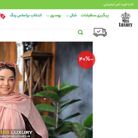
Ski
لذت خرید امن اینترنتی
t
پیگیری سفارشات
شال
روسری
انتخاب براساس رنگ
conten
-40%