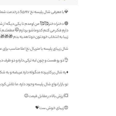
💎با معرفی شال پلیسه نخ S5197 درخدمت شما هستیم
🟢 دخترا دخترا🥰🥰 من اومدم تا یکی دیگه از ش
دارم فکر می کنم کدوماشو بردارم🤭 مطمئن
زیبا به انتخاب خودتون دوتا هدیه بدم 🎁🎁🎁
شال زیبای پلیسه با متریال نخ اعلا مناسب برای 
👌دو رو هست و چون لبه ترکی داره و دو طرف دی
♦️یه شال پر کاربرده منگوله داره عریضه و به
تو بازار انواع شال پلیسه وجود داره، ما تلاش کرد
💥ارزش بالا در مقابل قیمت😉
😍زیبای خوش ست💝