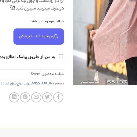
👌دو رو هست و چون لبه ترکی داره و د
دوطرف میتونید سرتون کنید 🥰
در انبار موجود نمی باشد
موجود شد، خبرم کن
به من از طریق پیامک اطلاع بده
شناسه محصول:
S5197
دسته:
MISS LUXURY
,
برند
,
حراج فوق العاده
,