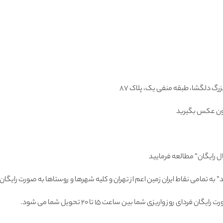
تون عكس بگيريد
ل رایگان” مطالعه فرمایید
 به تمامى نقاط ايران زمين اعم از تهران و كليه شهرها و روستاها به صورت راي
 روز واريزى شما بين ساعت ۱۵ تا ٢٠ تحويل شما مى شود.