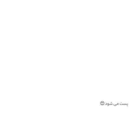
گان پست می شود😍