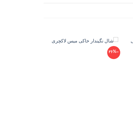
-40%
-26%