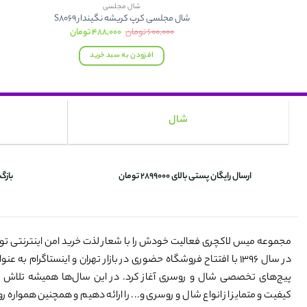
شال مجلسی
شال مجلسی کرپ کریشه نگیندار S8069
قیمت
قیمت
۶۰۰,۰۰۰
تومان
۴۸۸,۰۰۰
تومان
اصلی:
فعلی:
۶۰۰,۰۰۰ تومان
۴۸۸,۰۰۰ تومان.
افزودن به سبد خرید
بود.
شال
ارسال رایگان پستی بالای 2899000 تومان
بازگ
مجموعه میس لاکچری فعالیت خودش را با شعار لذت خرید امن اینترنتی ت
در سال ۱۳۹۶ با افتتاح فروشگاه حضوری در بازار تهران و اینستاگرام به 
پیج‌های تخصصی شال و روسری آغاز کرد. در این سال‌ها همیشه تلاش 
کیفیت و متمایز از انواع شال و روسری و... را ارائه دهیم و همچنین همواره رو