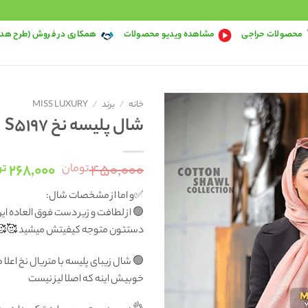
محصولات حراجی
مشاهده ویدیو محصولات
همکاری در فروش (طرح هد
خانه
/
برند
/
MISS LUXURY
شال پلیسه نخ S5197
قیمت
۲۶۸,۰۰۰
۴۵۰,۰۰۰
تومان
تو
اصلی:
✅و اما از مشخصات شال:
۰۰
🟢 از لطافت و زیر دست فوق العاده 
بود.
دستتون متوجه کیفیتش میشید 🥰🥰
🟢 شال زیبای پلیسه با متریال نخ اعلا
خوبیش اینه که اصلا لیز نیست