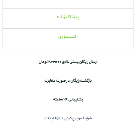
پوشاک زنانه
اکسسوری
ارسال رایگان پستی بالای 2899000 تومان
بازگشت رایگان در صورت مغایرت
پشتیبانی 24 ساعته
شرایط مرجوع کردن کالا(با لبخند)