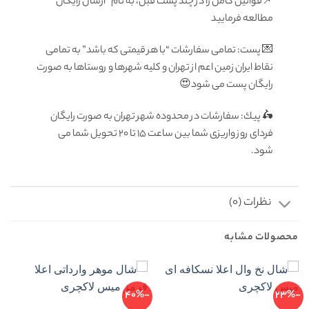
📌قوانین کامل را در چند پست قبل، به نام “ارسال رایگان”
مطالعه فرمایید
💌 پست: تمامى سفارشات “با هر قيمتى كه باشد” به تمامى
نقاط ايران زمين اعم از تهران و كليه شهرها و روستاها به صورت
رايگان پست می شود😍
🛵 پيك: سفارشات در محدوده شهر تهران به صورت رايگان
فرداى روز واريزى شما بين ساعت ۱۵ تا ٢٠ تحويل شما مى
شود.
نظرات (0)
محصولات مشابه
-40%
-23%