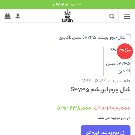
Ski
لذت خرید امن اینترنتی
t
conten
-39%
خانه
/
برند
/
MISS LUXURY
شال چرم ابریشم S4735
قیمت
قیمت
۲۳۸,۰۰۰
۳۸۸,۰۰۰
تومان
تومان
اصلی:
فعلی:
در انبار موجود نمی باشد
۳۸۸,۰۰۰ تومان
۲۳۸,۰۰۰ تومان.
بود.
موجود شد، خبرم کن