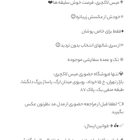
⚜️میس لاکچری، فرصت خوش سلیقه ها❤️
⭐️خودش از عکسش زیباتره😉
♦️فقط برای خاص پوشان
⭐️از سری شالهای انتخاب بدون تردید😉
❇️ تک و عمده سفارشی موجوده
💎تنها فروشگاه حضوری میس لاکچری:
بازار تهران، خ ۱۵ خرداد، روبروی میدان ارگ، پاساژ بزرگ دلگشا،
طبقه منفی یک، پلاک ۸۷
👈 لطفا قبل از مراجعه حضوری از مدل مد نظرتون عكس
بگيريد
✅ 🛵✈️ قوانين ارسال: