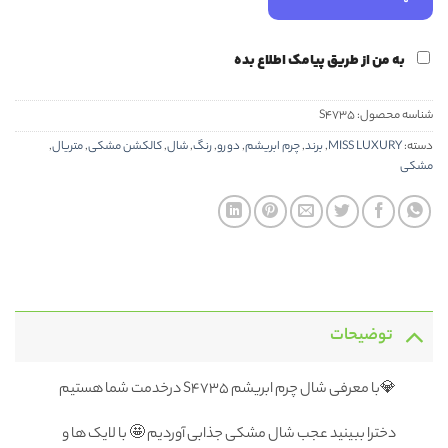
به من از طریق پیامک اطلاع بده
شناسه محصول:
S4735
دسته:
MISS LUXURY
,
برند
,
چرم ابریشم
,
دورو
,
رنگ
,
شال
,
کالکشن مشکی
,
متریال
,
مشکی
توضیحات
💎با معرفی شال چرم ابریشم S4735 درخدمت شما هستیم
دخترا ببینید عجب شال مشکی جذابی آوردیم 🤩 با لایک ها و