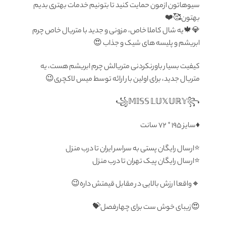
سیوهاتون ازمون حمایت کنید تا بتونیم خدمات بهتری بدیم
بهتون🥰❤️
💎🍁یه شال کاملا خاص، مزونی و جدید با متریال خاص چرم
ابریشم و پلیسه های شیک و جذاب 😍
کیفیت بسیار باورنکردنی متریالش چرم ابریشم هست، یه
متریال جدید، برای اولین بار ارائه توسط میس لاکچری😉
♦️سايز ۱۹۵ * ۷۲ سانت
⭐️ارسال رایگان پستی به سراسر ایران تا درب منزل
⭐️ارسال رایگان پیک تهران تا درب منزل
🔸واقعا ارزش بالایی در مقابل قیمتش داره😉
😍زیبای خوش ست برای چهارفصل💝