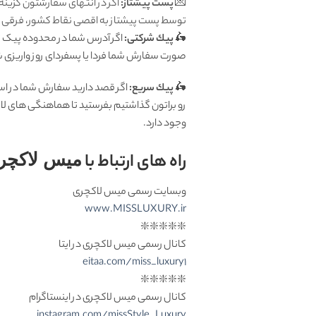
💌
پست پیشتاز:
اگر در انتهای سفارشتون گزینه
توسط پست پیشتاز به اقصی نقاط کشور، فرقی ندا
🛵
پيك شرکتی:
اگر آدرس شما در محدوده پیک تهر
صورت سفارش شما فردا یا پسفردای روز واريزى شما توسط پیک ش
🛵
پيك سریع:
اگر قصد دارید سفارش شما در اس
رو براتون گذاشتیم بفرستید تا هماهنگی های لا
وجود دارد.
راه های ارتباط با
میس لاکچر
وبسایت رسمی میس لاکچری
www.MISSLUXURY.ir
❇️❇️❇️❇️❇️
کانال رسمی میس لاکچری در ایتا
eitaa.com/miss_luxury1
❇️❇️❇️❇️❇️
کانال رسمی میس لاکچری در اینستاگرام
instagram.com/missStyle_Luxury