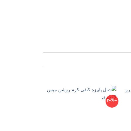
-40%
-20%