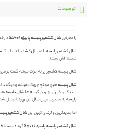
توضیحات
با معرفی
شال کشمیر پلیسه پاییزه
S5706
در خد
شال کشمیر پلیسه
با متریال
کشمیر اعلا
با رنگ
سب
شیفته اش میشه.
شال پلیسه کشمیر
رو به جرات میشه گفت پر فر
شال پلیسه
هیچ موقع چروک نمیشه و دیگه دغدغ
رانندگی یکی از بهترین گزینه ها
شال پلیسه
هس
پلیسه
به محبوب ترین شال این روزها تبدیل شد
اما جدیدترین و ترندی ترین این
شال کشمیر پلیس
شال کشمیر پلیسه پاییزه S5706
گرمای نسبتا خو