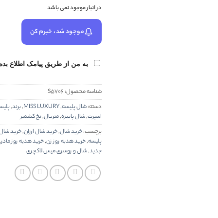
در انبار موجود نمی باشد
موجود شد، خبرم کن
به من از طریق پیامک اطلاع بده
شناسه محصول:
S5706
دسته:
شال پلیسه
,
MISS LUXURY
,
برند
,
پلیس
اسپرت
,
شال پاییزه
,
متریال
,
نخ کشمیر
برچسب:
خرید شال
,
خرید شال ارزان
,
خرید شال 
پلیسه
,
خرید هدیه روز زن
,
خرید هدیه روز مادر
,
جدید
,
شال و روسری میس لاکچری