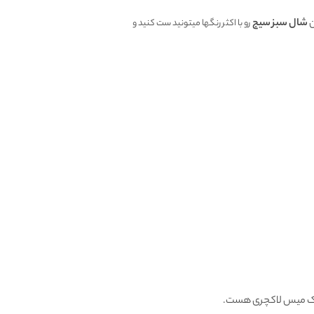
ن
شال سبز سیج
رو با اکثر رنگها میتونید ست کنید و
 میس لاکچری هست.