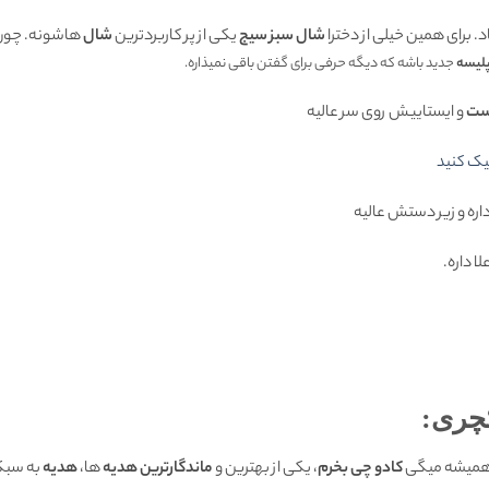
 برای همین خیلی از دخترا
شال سبز سیج
یکی از پر کاربردترین
شال
هاشونه. چو
لیسه
جدید باشه که دیگه حرفی برای گفتن باقی نمیذاره.
یست
و ایستاییش روی سر عالیه
یک کنید
اره و زیر دستش عالیه
ا داره.
چری:
 همیشه میگی
کادو چی بخرم
، یکی از بهترین و
ماندگارترین هدیه
ها،
هدیه
به سبک