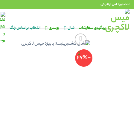
Ski
لذت خرید امن اینترنتی
t
conten
پیگیری سفارشات
شال
روسری
انتخاب براساس رنگ
-27%