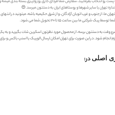
 پست رو انتخاب بفرمایید، سفارش شما فردای کاری روز واریزی بسته بندی میشه 
ره تهران یا سایر شهرها و روستاهای ایران به دستتون میرسد.😍
ان ما، از جنوب و غرب اتوبان آزادگان، و از شرق حکیمیه باشه، میتونید در انتهای
رکتی ما بين ساعت ۱۵ تا ٢٠ تحويل شما مى شود.
رع وقت به دستتون برسه، از محصول مورد نظرتون اسکرین شات بگیرید و به یکی 
زم انجام شود. در این صورت برای تهران امکان ارسال الوپیک یا اسنپ باکس و بر
ی اصلی
در: