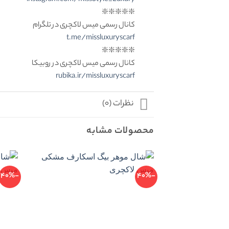
❇️❇️❇️❇️❇️
کانال رسمی میس لاکچری در تلگرام
t.me/missluxuryscarf
❇️❇️❇️❇️❇️
کانال رسمی میس لاکچری در روبیکا
rubika.ir/missluxuryscarf
نظرات (0)
محصولات مشابه
-40%
-40%