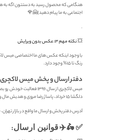
اجتماعی به ما پیام دهید)🤗🌹
.
💥
نکته مهم 3: عکس بدون ویرایش
با وجود اینکه عکس های ما اختصاصی میس لاکچر
رنگ تا 15% وجود دارد.
دفتر ارسال و پخش میس لاکچری: ب
میس لاکچری از سال 1396 فعالیت خودش رو بصورت تخصصی در زمینه
دلگشا 15 خرداد، پاساژ رضا مروی و هدیش مال واقع در منطقه هروی تهران داشت. اما با آغاز کرونا در حال حاضر فقط بصورت اینترنتی در خدمت شما هستیم.
آدرس دفتر پخش و ارسال ما واقع در بازار تهران، خیابان
✅ 🛵✈️
قوانين ارسال
: