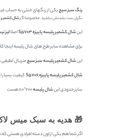
رنگ سبز سیج
یکی از رنگهای خنثی به حساب میاد.
نگران ست نشدنش نباشید. مخصوصا اگر
شال کشمیر پ
این
شال کشمیر پلیسه پاییزه S5703
اصلا
لیز ن
برای مشاهده سایر طرح های شال پلیسه اینجا کل
این
شال کشمیر پلیسه سبز سیج
متریال لطیفی د
شال کشمیر پلیسه پاییزه S5706
کیفیت بسیار اعل
سایز حدودی این
شال پلیسه
200*80 هست
🎁 هدیه به سبک میس لاک
اگر شما هم یکی از اون دسته افرادی هستی که