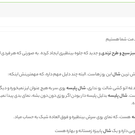
مت شما هستیم
ز سیج و طرح
ترندی
و جدید که جلوه بینظیری ایجاد کرده. به صورتی که هر فردی 
وش ترین
شال
این روز هاست. البته چند دلیل مهم داره، که مهمترینش اینکه:
ه اتو کشی شالت رو نداری،
شال پلیسه
روی سر به هیچ عنوان لیز نمیخوره و دی
ت.
شال پلیسه
بدلیل پلیسه دار بودن اگر روزی دون دون بشه، نمای بدی پیدا نمی
ه.
ه
هست، که نمای روی سرش بینظیره و فوق العاده شیک به حساب میاد.
بی داره و یک
شال
پاییزه زمستانه و بهاره هست