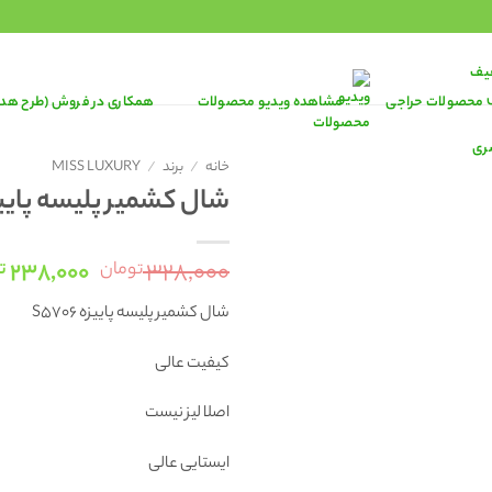
محصولات حراجی
مشاهده ویدیو محصولات
همکاری در فروش (طرح هد
خانه
/
برند
/
MISS LUXURY
شال کشمیر پلیسه پاییزه 06
قیمت
۲۳۸,۰۰۰
۳۲۸,۰۰۰
تومان
ت
اصلی:
شال کشمیر پلیسه پاییزه S5706
۰۰۰
بود.
کیفیت عالی
اصلا لیز نیست
ایستایی عالی