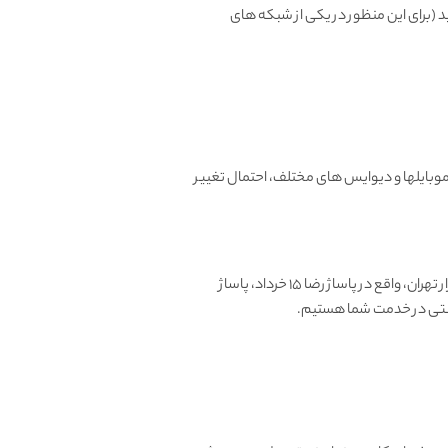
، میتونید تعویض یا مرجوع کنید (برای این منظور در یکی از شبکه های
بایلها و دیوایس های مختلف، احتمال تغییر
آغاز کرد، طی سالها فروشگاه حضوری در بازار تهران، واقع در پاساژ رضا 15 خرداد، پاساژ