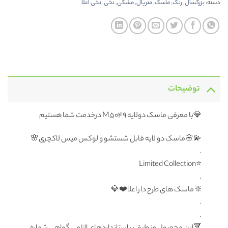
دسته:
بزرگسال
,
رنگ
,
ماسک
,
متریال
,
مشکی
,
نخی
,
نخی اعلا
توضیحات
💎با معرفی ماسک دولایه M5049 درخدمت شما هستیم
💫🌸ماسک دو لایه قابل شستشو و لوکس میس لاکچری🌸
.
⭐️Limited Collection
.
❇️ ماسک های طرح دار اعلا❤️💎
.
.