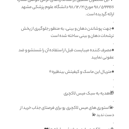
🔻این محصول منطبق بر استانداردهای الزامی گواهی شماره
98/599966 مورخ 98/12/21 دانشگاه علوم پزشکی مشهد
ارائه گردیده است.
.
♦️جهت پوشاندن دهان و بینی، به منظور جلوگیری از پخش
ترشحات دهان و بینی ساخته شده است
.
♦️مصرف کننده میبایست قبل از استفاده آن را شستشو و ضد
عفونی نمایید
.
♦️متریال این ماسک و کیفیتش بینظیره⭐️
.
.
🎁هدیه به سبک میس لاکچری
.
💫استوری های میس لاکچری رو برای فرصتای جذاب خرید از
دست ندید💫
.