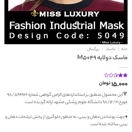
خانه
/
ماسک
/
بزرگسال
ماسک دولایه M5049
۱۵,۰۰۰
تومان
3
امتیاز
2.33
از 5
🔻این محصول منطبق بر استانداردهای الزامی گواهی شماره 98/599966
امتیاز
مشتری
مورخ 98/12/21 دانشگاه علوم پزشکی مشهد ارائه گردیده است.
.
♦️جهت پوشاندن دهان و بینی، به منظور جلوگیری از پخش ترشحات دهان و
بینی ساخته شده است