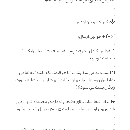
⚜️میس لاکچری، فرصت خوش سلیقه ها❤️
.
.
🌟تک رنگ، زیبا و لوکس
.
✅ 🛵✈️ قوانين ارسال:
.
📌قوانین کامل را در چند پست قبل، به نام “ارسال رایگان”
مطالعه فرمایید
.
💌 پست: تمامى سفارشات “با هر قيمتى كه باشد” به تمامى
نقاط ايران زمين اعم از تهران و كليه شهرها و روستاها به صورت
رايگان پست مي شود😍
.
🛵 پيك: سفارشات بالاى ٥٠ هزار تومان در محدوده شهر تهران
فرداى روز واريزى شما بين ساعت ۱۵ تا ٢٠ تحويل شما مى شود
.
.