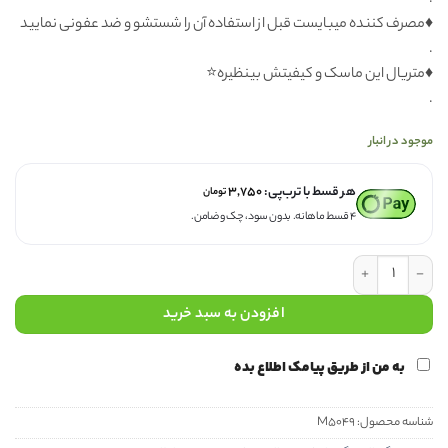
.
♦️مصرف کننده میبایست قبل از استفاده آن را شستشو و ضد عفونی نمایید
.
♦️متریال این ماسک و کیفیتش بینظیره⭐️
.
موجود در انبار
هر قسط با ترب‌پی:
۳,۷۵۰
تومان
۴ قسط ماهانه. بدون سود، چک و ضامن.
ماسک دولایه M5049 عدد
افزودن به سبد خرید
به من از طریق پیامک اطلاع بده
شناسه محصول:
M5049