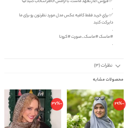
✅ فروش آغاز تعهد ماست، با آرامش خاطر انتخاب كنيد😉
.
✅ براي خريد فقط كافيه عكس مدل مورد نظرتون رو برای ما
دايركت كنيد
.
#ماسک #ماسک_صورت #کرونا
.
نظرات (3)
محصولات مشابه
-37%
-29%