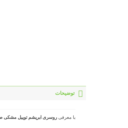
توضیحات
با معرفی
روسری ابریشم توییل مشکی طلایی 