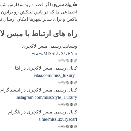
🛵
پيك سریع:
اگر قصد دارید سفارش شما 
اجتماعی ما که در پایین لینکش رو براتون 
باکس و برای سایر شهرها امکان ارسال ت
راه های ارتباط با
میس لا
وبسایت رسمی میس لاکچری
www.MISSLUXURY.ir
❇️❇️❇️❇️❇️
کانال رسمی میس لاکچری در ایتا
eitaa.com/miss_luxury1
❇️❇️❇️❇️❇️
کانال رسمی میس لاکچری در اینستاگرام
instagram.com/missStyle_Luxury
❇️❇️❇️❇️❇️
کانال رسمی میس لاکچری در تلگرام
t.me/missluxuryscarf
❇️❇️❇️❇️❇️