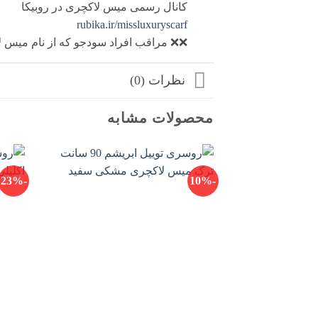
کانال رسمی میس لاکچری در روبیکا
rubika.ir/missluxuryscarf
❌❌ مراقب افراد سودجو که از نام میس لا
نظرات (0)
محصولات مشابه
-23%
-10%