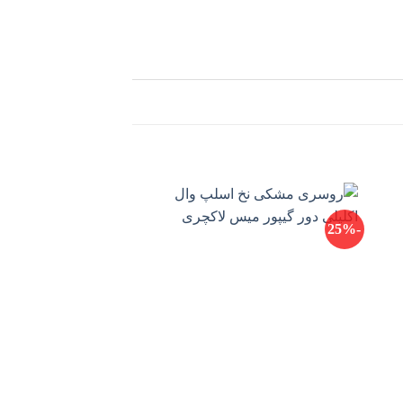
-23%
-25%