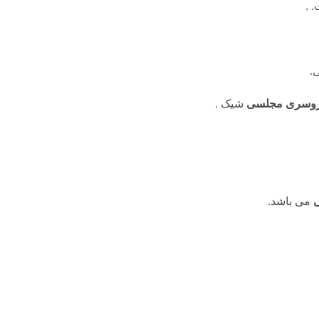
 .
.
وسری مجلسی
شیک .
می باشد.