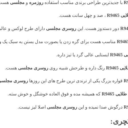
با جدیدترین طراحی برندی مناسب استفاده
روزمره
و
مجلسی
هست.
R946
، صد و چهل سانت هست.
دور دستدوز هست. این
روسری مجلسی
دارای طرح لوکس و عالی
مناسب هست برای گره زدن یا بصورت مدل بستن به سبک یک
ر
R9
ایستایی عالی گرد یا تیز داره.
R946
رنگ داره و طرحش شبیه روی
روسری مجلسی
هست.
قواره بزرگ یکی از ترندی ترین طرح های این روزها
روسری مجلسی
 R9465
که همیشه مده و فوق العاده خوشگل و خوش سته.
درگوش صدا نمیده و این
روسری مجلسی
اصلا لیز نیست.
چری: