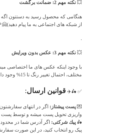
💥
نکته مهم 2: ضمانت برگشت
از شبکه های اجتماعی به ما پیام دهید)🤗
.
💥
نکته مهم 3: عکس بدون ویرایش
با وجود اینکه عکس های ما اختصاصی میس 
مختلف، احتمال تغییر رنگ تا 15% وجود دارد.
قوانين ارسال
:
✅ 🛵✈️
💌
پست پیشتاز:
اگر در انتهای سفارشتون
واریزی تحویل پست میشه و توسط پست پیش
🛵
پيك شرکتی:
اگر آدرس شما در محدوده پ
پیک رو انتخاب کنید، در این صورت سفارش شما فرد