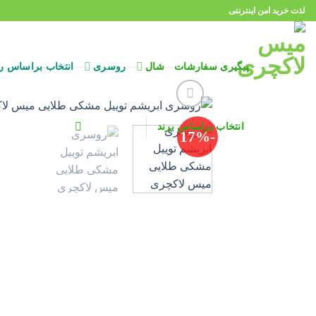
Ski
لذت خرید امن اینترنتی
t
conten
پیگیری سفارشات
شال
روسری
انتخاب براساس ر
انتخاب براساس برند
-17%