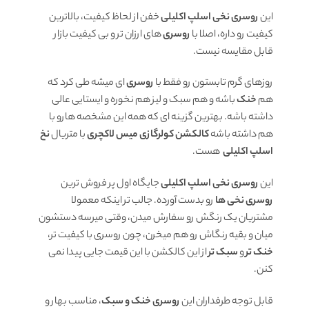
این
روسری نخی اسلپ اکلیلی
خفن از لحاظ کیفیت، بالاترین
کیفیت رو داره، اصلا با
روسری
های ارزان تر و بی کیفیت بازار
قابل مقایسه نیست.
روزهای گرم تابستون رو فقط با
روسری
ای میشه طی کرد که
هم
خنک
باشه و هم سبک و لیز هم نخوره و ایستایی عالی
داشته باشه. بهترین گزینه ای که همه این مشخصه هارو با
هم داشته باشه
کالکشن کولرگازی میس لاکچری
با متریال
نخ
اسلپ اکلیلی
هست.
این
روسری نخی اسلپ اکلیلی
جایگاه اول پر فروش ترین
روسری نخی ها
رو بدست آورده. جالب تر اینکه معمولا
مشتریان یک رنگش رو سفارش میدن، وقتی میرسه دستشون
میان و بقیه رنگاش رو هم میخرن، چون روسری با کیفیت تر،
خنک تر
و
سبک تر
از این کالکشن با این قیمت جایی پیدا نمی
کنن.
قابل توجه طرفداران این
روسری خنک و سبک
، مناسب بهار و