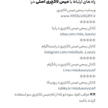
میس لاکچری اصلی
راه های ارتباط با
در:
وبسایت رسمی میس لاکچری
www.MISSLUXURY.ir
❇️❇️❇️❇️❇️
کانال رسمی میس لاکچری در ایتا
eitaa.com/miss_luxury1
❇️❇️❇️❇️❇️
کانال رسمی میس لاکچری در اینستاگرام
instagram.com/missStyle_Luxury
❇️❇️❇️❇️❇️
کانال رسمی میس لاکچری در تلگرام
t.me/missluxuryscarf
❇️❇️❇️❇️❇️
کانال رسمی میس لاکچری در روبیکا
rubika.ir/missluxuryscarf
❌❌ مراقب افراد سودجو که از نام میس لاکچری سو استفاده
کردند باشید