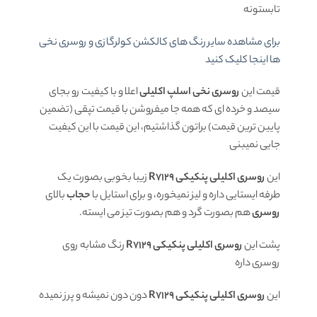
تابستونه
برای مشاهده سایر رنگ های کالکشن کولرگازی و روسری نخی
ها اینجا کلیک کنید
قیمت این
روسری نخی اسلپ اکلیلی
اعلا و با کیفیت رو بجای
سیصد و خرده ای که همه جا میفروشن با قیمت تپقی (تضمین
پایین ترین قیمت) براتون گذاشتیم، این قیمت با این کیفیت
جایی نمیبنی
این
روسری اکلیلی پنکیکی R7129
زیبا بخوبی بصورت یک
طرفه ایستایی داره و لیز نمیخوره، و برای استایل با
حجاب
بالای
روسری
هم بصورت گرد و هم بصورت تیز می ایسته.
پشت این
روسری اکلیلی پنکیکی R7129
رنگ مشابه روی
روسری داره
این
روسری اکلیلی پنکیکی R7129
دون دون نمیشه و پرز نمیده