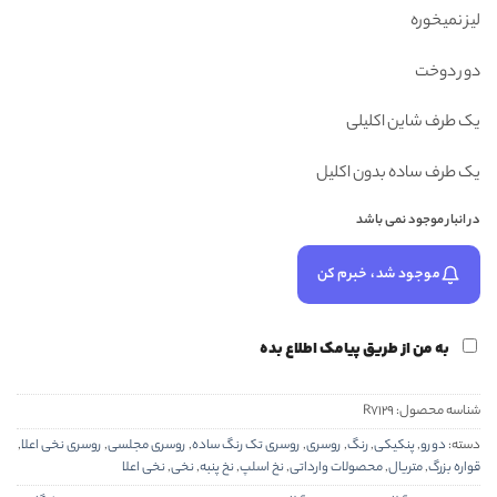
لیز نمیخوره
دور دوخت
یک طرف شاین اکلیلی
یک طرف ساده بدون اکلیل
در انبار موجود نمی باشد
موجود شد، خبرم کن
به من از طریق پیامک اطلاع بده
شناسه محصول:
R7129
دسته:
دورو
,
پنکیکی
,
رنگ
,
روسری
,
روسری تک رنگ ساده
,
روسری مجلسی
,
روسری نخی اعلا
,
قواره بزرگ
,
متریال
,
محصولات وارداتی
,
نخ اسلپ
,
نخ پنبه
,
نخی
,
نخی اعلا