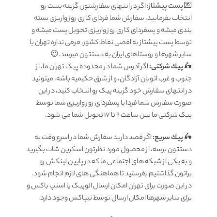
💌
پست پیشتاز:
اگر در انتهای سفارشتون گزینه پست رو
انتخاب بفرمایید، سفارش شما فردای کاری روز واریزی بسته
بندی میشه و پسفردای کاری روز واریزی تحویل پست میشه و
توسط پست پیشتاز به اقصی نقاط کشور، فرقی نداره تهران یا
سایر شهرها و روستاهای ایران به دستتون میرسد.😍
🛵
پيك شرکتی:
اگر آدرس شما در محدوده پیک تهران ما، از
جنوب و غرب اتوبان آزادگان، و از شرق حکیمیه باشه، میتونید
در انتهای سفارش خود گزینه پیک رو انتخاب کنید، در این
صورت سفارش شما فردا یا پسفردای روز واريزى شما توسط
پیک شرکتی ما بين ساعت 9 تا 17 تحويل شما مى شود.
🛵
پيك سریع:
اگر قصد دارید سفارش شما در اسرع وقت به
دستتون برسه، از محصول مورد نظرتون اسکرین شات بگیرید
و به یکی از شبکه های اجتماعی ما که در پایین لینکش رو
براتون گذاشتیم بفرستید تا هماهنگی های لازم انجام شود.
در این صورت برای تهران امکان ارسال الوپیک یا اسنپ باکس و
برای سایر شهرها امکان ارسال توسط تیپاکس وجود دارد.