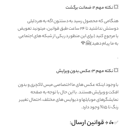
💥
نکته مهم 2: ضمانت برگشت
هنگامی که محصول رسید به دستتون اگه به هر دلیلی
دوستش نداشتید تا ۲۴ ساعت طبق قوانین، میتونید تعویض
یا مرجوع کنید (برای این منظور در یکی از شبکه های اجتماعی
به ما پیام دهید)🤗🌹
.
💥
نکته مهم 3: عکس بدون ویرایش
با وجود اینکه عکس های ما اختصاصی میس لاکچری و بدون
افکت و ویرایش هستند. با این حال با توجه به صفحه
نمایشگرهای موبایلها و دیوایس های مختلف، احتمال تغییر
رنگ تا 15% وجود دارد.
قوانين ارسال
:
✅ 🛵✈️