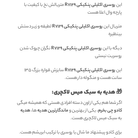
این
روسری اکلیلی پنکیکی R7129
متریالش نخ با کیفیت با
پارچه وال اعلا هست
متریال این
روسری اکلیلی پنکیکی R7129
لطیفه و زیر دستش
بینظیره
دیگه با این
روسری اکلیلی پنکیکی R7129
نگران چروک شدن
روسریت نیستی
این
روسری اکلیلی پنکیکی R7129
سایزش قواره بزرگ 135
سانت هست و منگوله دار هست.
🎁 هدیه به سبک میس لاکچری:
اگر شما هم یکی از اون دسته افرادی هستی که همیشه میگی
کادو چی بخرم
، یکی از بهترین و
ماندگارترین هدیه
ها،
هدیه
به سبک میس لاکچری هست.
برای کادو پیشنهاد ما شال یا روسری با ترکیب ابریشم هست.