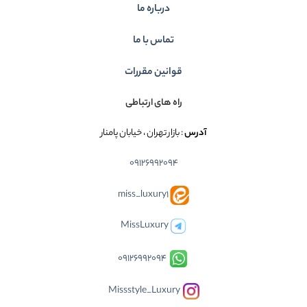
درباره ما
تماس با ما
قوانین مقررات
راه های ارتباطی
آدرس
: بازار تهران ، خیابان پامنار
09126992094
miss_luxury1
MissLuxury
09126992094
Missstyle_Luxury