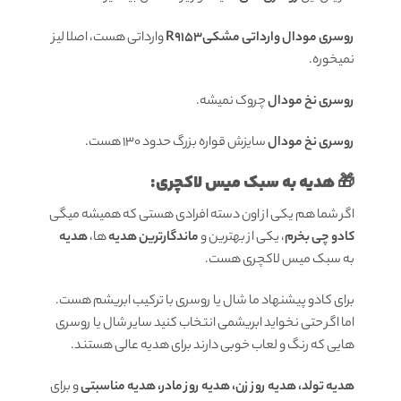
روسری مودال وارداتی مشکیR9153
وارداتی هست، اصلا لیز
نمیخوره.
روسری نخ مودال
چروک نمیشه.
روسری نخ مودال
سایزش قواره بزرگ حدود 130 هست.
🎁 هدیه به سبک میس لاکچری:
اگر شما هم یکی از اون دسته افرادی هستی که همیشه میگی
کادو چی بخرم
، یکی از بهترین و
ماندگارترین هدیه
ها،
هدیه
به سبک میس لاکچری هست.
برای کادو پیشنهاد ما شال یا روسری با ترکیب ابریشم هست.
اما اگر حتی نخواید ابریشمی انتخاب کنید سایر شال یا روسری
هایی که رنگ و لعاب خوبی دارند برای هدیه عالی هستند.
هدیه تولد، هدیه روز زن، هدیه روز مادر، هدیه مناسبتی
و برای