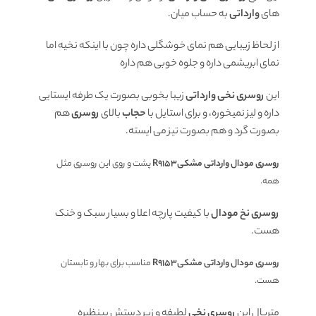
های
وارداتی
به حساب میان.
از لحاظ زیبایی هم نمای خوشگلی داره چون با اینکه نخیه اما
نمای ابریشمی داره و جلوه خوبی هم داره
این
روسری نخی وارداتی
زیبا بخوبی بصورت یک طرفه ایستایی
داره و لیز نمیخوره، و برای استایل با
حجاب
بالای
روسری
هم
بصورت گرد و هم بصورت تیز می ایسته.
روسری مودال وارداتی مشکیR9153
پشت و روی این روسری مثل
همه.
روسری نخ مودال
با کیفیت پارچه اعلا و بسیار سبک و خنک
هست.
روسری مودال وارداتی مشکیR9153
مناسب برای بهار و تابستان
هست.
متریال این
روسری نخی
لطیفه و زیر دستش بینظیره