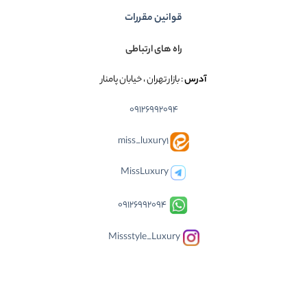
قوانین مقررات
راه های ارتباطی
آدرس
: بازار تهران ، خیابان پامنار
09126992094
miss_luxury1
MissLuxury
09126992094
Missstyle_Luxury