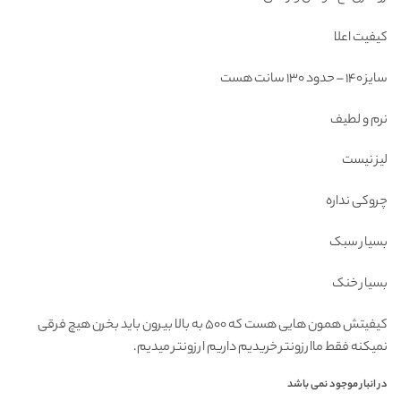
۷۰۰,۰۰۰ تومان
۳۸۸,۰۰۰ تومان.
بود.
کیفیت اعلا
سایز 140 – حدود 130 سانت هست
نرم و لطیف
لیز نیست
چروکی نداره
بسیار سبک
بسیار خنک
کیفیتش همون هایی هست که 500 به بالا بیرون باید بخرن هیچ فرقی
نمیکنه فقط ماارزونتر خریدیم داریم ارزونتر میدیم.
در انبار موجود نمی باشد