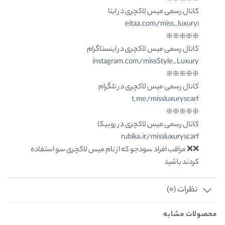
کانال رسمی میس لاکچری در ایتا
eitaa.com/miss_luxury1
❇️❇️❇️❇️❇️
کانال رسمی میس لاکچری در اینستاگرام
instagram.com/missStyle_Luxury
❇️❇️❇️❇️❇️
کانال رسمی میس لاکچری در تلگرام
t.me/missluxuryscarf
❇️❇️❇️❇️❇️
کانال رسمی میس لاکچری در روبیکا
rubika.ir/missluxuryscarf
❌❌ مراقب افراد سودجو که از نام میس لاکچری سو استفاده
کردند باشید
نظرات (0)
محصولات مشابه