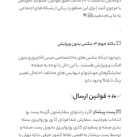
دوستش نداشتید تا ۲۴ ساعت طبق قوانین، میتونید تعویض
یا مرجوع کنید (برای این منظور در یکی از شبکه های اجتماعی
به ما پیام دهید)🤗🌹
.
💥
نکته مهم 3: عکس بدون ویرایش
با وجود اینکه عکس های ما اختصاصی میس لاکچری و بدون
افکت و ویرایش هستند. با این حال با توجه به صفحه
نمایشگرهای موبایلها و دیوایس های مختلف، احتمال تغییر
رنگ تا 15% وجود دارد.
قوانين ارسال
:
✅ 🛵✈️
💌
پست پیشتاز:
اگر در انتهای سفارشتون گزینه پست رو
انتخاب بفرمایید، سفارش شما فردای کاری روز واریزی بسته
بندی میشه و پسفردای کاری روز واریزی تحویل پست میشه و
توسط پست پیشتاز به اقصی نقاط کشور، فرقی نداره تهران یا