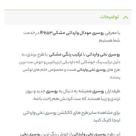
توضیحات
با معرفی
روسری مودال وارداتی مشکیR9153
در خدمت
شما هستیم
روسری نخی وارداتی
با
ترکیب رنگی مشکی
با طرح برندی
،
به
دلیل ترکیب رنگ خوشگلی که داره یکی از زیباترین و خوش ست ترین
طرح های
روسری نخی وارداتی
هست و مخصوص خانم های لوکس
پسنده.
طرفداران
روسری
همیشه به دنبال یه
روسری
جدید و بروز،
ترندی و زیبا هستند که ست کردنش هم راحت باشه.
برای مشاهده سایر طرح های کالکشن روسری نخی وارداتی
اینجا کلیک کنید
این طرح
روسری نخی وارداتی
از خوش رنگ ترین
روسری نخی