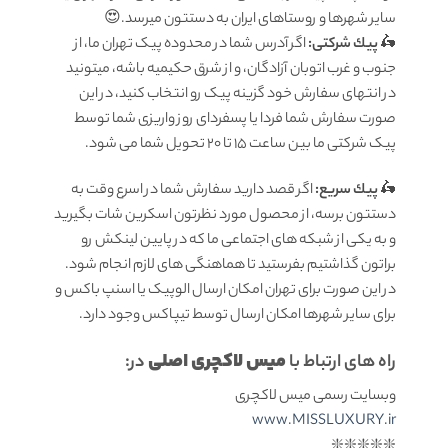
سایر شهرها و روستاهای ایران به دستتون میرسد.😍
🛵
پيك شرکتی:
اگر آدرس شما در محدوده پیک تهران ما، از
جنوب و غرب اتوبان آزادگان، و از شرق حکیمیه باشه، میتونید
در انتهای سفارش خود گزینه پیک رو انتخاب کنید، در این
صورت سفارش شما فردا یا پسفردای روز واريزى شما توسط
پیک شرکتی ما بين ساعت ۱۵ تا ٢٠ تحويل شما مى شود.
🛵
پيك سریع:
اگر قصد دارید سفارش شما در اسرع وقت به
دستتون برسه، از محصول مورد نظرتون اسکرین شات بگیرید
و به یکی از شبکه های اجتماعی ما که در پایین لینکش رو
براتون گذاشتیم بفرستید تا هماهنگی های لازم انجام شود.
در این صورت برای تهران امکان ارسال الوپیک یا اسنپ باکس و
برای سایر شهرها امکان ارسال توسط تیپاکس وجود دارد.
میس لاکچری اصلی
راه های ارتباط با
در:
وبسایت رسمی میس لاکچری
www.MISSLUXURY.ir
❇️❇️❇️❇️❇️