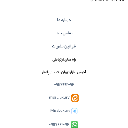
لبخند، تاکید داشتیم.
درباره ما
تماس با ما
قوانین مقررات
راه های ارتباطی
آدرس
: بازار تهران ، خیابان پامنار
09126992094
miss_luxury1
MissLuxury
09126992094