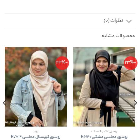
نظرات (0)
محصولات مشابه
-23%
-23%
روسری تک رنگ ساده
برند
روسری مجلسی مشکی R6940
روسری کریستال مجلسی R7514