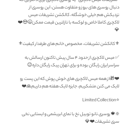
“تشریفات میس لاکچری” یه روسری لاکچری برای دخترایی که
دنبال روسری های بروز و متفاوت هستن، این روسری از
نزدیکش هم خیلی خوشگله، کالکشن تشریفات میس
لاکچری کاملا خاص و لوکسه با نازلترین قیمت ممکن😉😍❤️
💎
⚜️کالکشن تشریفات، مخصوص خانم های طرفدار کیفیت⚜️
✅ میس لاکچری از حدود ۴ سال پیش تاکنون ارسالش به
سراسر ایران رایگان بوده و برای تهران پیک رایگان داره😉
❤️🎁از همه میس لاکچری های خوش پوش که این پست رو
لایک می کنن متشکریم، جایزه لایک هفته هم داریم🙏❤️
‏⭐️Limited Collection
❇️🍁روسری نانو توییل نخ با نمای ابریشمی و ایستایی نخی
سری تشریفات❤️💎