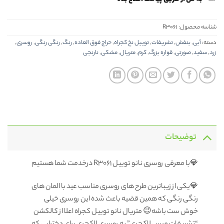
شناسه محصول:
R3061
دسته:
آبی
,
بنفش
,
تشریفات
,
توییل نخ کجراه
,
حراج فوق العاده
,
رنگ
,
رنگی رنگی
,
روسری
,
زرد
,
سفید
,
صورتی
,
قواره بزرگ
,
کرم
,
متریال
,
مشکی
,
نارنجی
توضیحات
💎با معرفی روسری نانو توییل R3061 درخدمت شما هستیم
💎یکی از زیباترین طرح های روسری مناسب عید با المان های
رنگی رنگی که همین قضیه باعث شده این روسری خیلی
خوش ست باشه😉 متریال نانو توییل کجراه اعلا از کالکشن