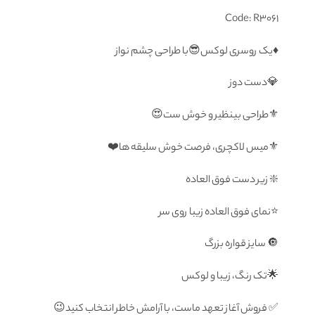
Code: R3061
♦️یک روسری لوکس😎با طراحی چشم نواز
💎دست دوز
⚜️طراحی بینظیر و خوش ست😍
⚜️میس لاکچری، فرصت خوش سلیقه ها❤️
❇️ زیر دست فوق العاده
⭐️نمای فوق العاده زیبا روی سر
🔘 سايز قواره بزرگ
🌟تک رنگ، زیبا و لوکس
✅ فروش آغاز تعهد ماست، با آرامش خاطر انتخاب كنيد😉