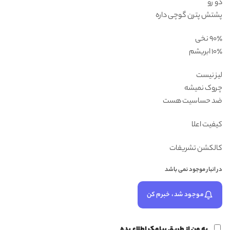
دو رو
پشتش پترن گوچی داره
۹۰٪ نخی
۱۰٪ ابریشم
لیز نیست
چروک نمیشه
ضد حساسیت هست
کیفیت اعلا
کالکشن تشریفات
در انبار موجود نمی باشد
موجود شد، خبرم کن
به من از طریق پیامک اطلاع بده