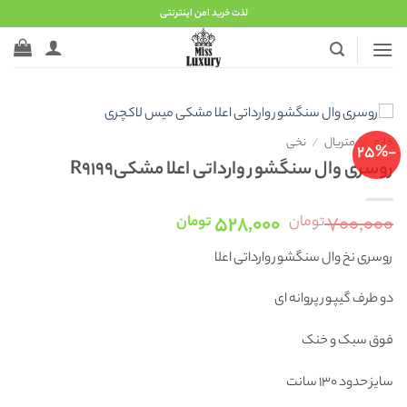
Ski
لذت خرید امن اینترنتی
t
conten
خانه
/
متریال
/
نخی
-25%
روسری وال سنگشور وارداتی اعلا مشکیR9199
قیمت
قیمت
۵۲۸,۰۰۰
۷۰۰,۰۰۰
تومان
تومان
اصلی:
فعلی:
روسری نخ وال سنگشور وارداتی اعلا
۷۰۰,۰۰۰ تومان
۵۲۸,۰۰۰ تومان.
بود.
دو طرف گیپور پروانه ای
فوق سبک و خنک
سایز حدود 130 سانت