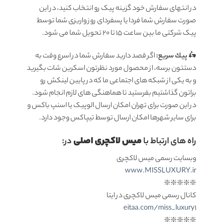
در انتهای سفارش خود گزینه پیک رو انتخاب کنید، در این
صورت سفارش شما فردا یا پسفردای روز واريزى شما توسط
پیک شرکتی ما بين ساعت ۱۵ تا ٢٠ تحويل شما مى شود.
🛵
پيك سریع:
اگر قصد دارید سفارش شما در اسرع وقت به
دستتون برسه، از محصول مورد نظرتون اسکرین شات بگیرید
و به یکی از شبکه های اجتماعی ما که در پایین لینکش رو
براتون گذاشتیم بفرستید تا هماهنگی های لازم انجام شود.
در این صورت برای تهران امکان ارسال الوپیک یا اسنپ باکس و
برای سایر شهرها امکان ارسال توسط تیپاکس وجود دارد.
میس لاکچری اصلی
راه های ارتباط با
در:
وبسایت رسمی میس لاکچری
www.MISSLUXURY.ir
❇️❇️❇️❇️❇️
کانال رسمی میس لاکچری در ایتا
eitaa.com/miss_luxury1
❇️❇️❇️❇️❇️