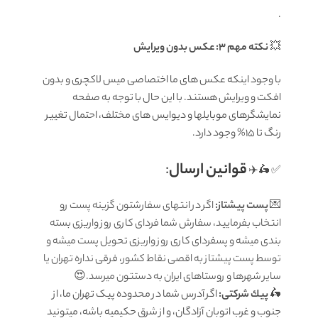
.
💥
نکته مهم 3: عکس بدون ویرایش
با وجود اینکه عکس های ما اختصاصی میس لاکچری و بدون
افکت و ویرایش هستند. با این حال با توجه به صفحه
نمایشگرهای موبایلها و دیوایس های مختلف، احتمال تغییر
رنگ تا 15% وجود دارد.
قوانين ارسال
:
✅ 🛵✈️
💌
پست پیشتاز:
اگر در انتهای سفارشتون گزینه پست رو
انتخاب بفرمایید، سفارش شما فردای کاری روز واریزی بسته
بندی میشه و پسفردای کاری روز واریزی تحویل پست میشه و
توسط پست پیشتاز به اقصی نقاط کشور، فرقی نداره تهران یا
سایر شهرها و روستاهای ایران به دستتون میرسد.😍
🛵
پيك شرکتی:
اگر آدرس شما در محدوده پیک تهران ما، از
جنوب و غرب اتوبان آزادگان، و از شرق حکیمیه باشه، میتونید