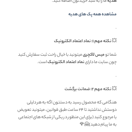
هدیه
ما را به سبد خریدتون اضافه کنید.
مشاهده همه پک های هدیه
.
💥
نکته مهم 1: نماد اعتماد الکترونیک
شما تو
میس لاکچری
میتونید با خیال راحت ثبت سفارش کنید
چون سایت ما دارای
نماد اعتماد الکترونیک
است.
.
💥
نکته مهم 2: ضمانت برگشت
هنگامی که محصول رسید به دستتون اگه به هر دلیلی
دوستش نداشتید تا ۲۴ ساعت طبق قوانین، میتونید تعویض
یا مرجوع کنید (برای این منظور در یکی از شبکه های اجتماعی
به ما پیام دهید)🤗🌹