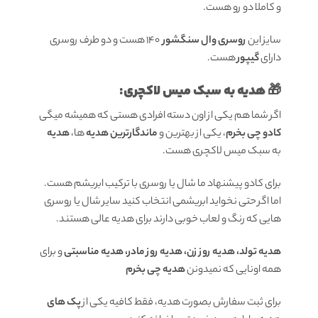
و کاملا دو رو هست.
سایز این
روسری وال سنگشور
140 هست و دو طرف روسری
دارای
گیپور
هست.
🎁 هدیه به سبک میس لاکچری:
اگر شما هم یکی از اون دسته افرادی هستی که همیشه میگی
کادو چی بخرم
، یکی از بهترین و
ماندگارترین هدیه
ها،
هدیه
به سبک میس لاکچری هست.
برای کادو پیشنهاد ما شال یا روسری با ترکیب ابریشم هست.
اما اگر حتی نخواید ابریشمی انتخاب کنید سایر شال یا روسری
هایی که رنگ و لعاب خوبی دارند برای هدیه عالی هستند.
هدیه تولد، هدیه روز زن، هدیه روز مادر، هدیه مناسبتی
و برای
همه اونایی که نمیدونن
هدیه چی بخرم
برای ثبت سفارش بصورت هدیه، فقط کافیه یکی از
پک های