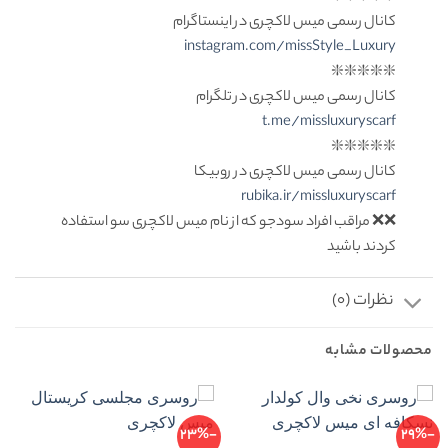
کانال رسمی میس لاکچری در اینستاگرام
instagram.com/missStyle_Luxury
❇️❇️❇️❇️❇️
کانال رسمی میس لاکچری در تلگرام
t.me/missluxuryscarf
❇️❇️❇️❇️❇️
کانال رسمی میس لاکچری در روبیکا
rubika.ir/missluxuryscarf
❌❌ مراقب افراد سودجو که از نام میس لاکچری سو استفاده
کردند باشید
نظرات (0)
محصولات مشابه
-23%
-29%