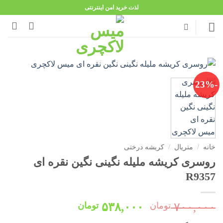
Ski
لذت خرید امن اینترنتی
t
conten
-23%
خانه
/
متریال
/
کریشه درختی
روسری کریشه ملیله نگینی نگین نقره ای
R9357
قیمت
قیمت
۷۰۰,۰۰۰
تومان
۵۳۸,۰۰۰
تومان
اصلی:
فعلی: