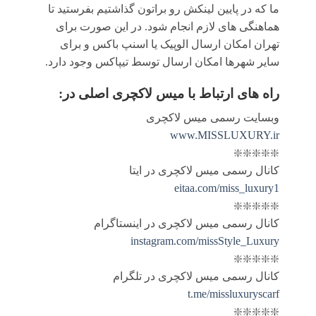
ما که در پایین لینکش رو براتون گذاشتیم بفرستید تا
هماهنگی های لازم انجام شود. در این صورت برای
تهران امکان ارسال الوپیک یا اسنپ باکس و برای
سایر شهرها امکان ارسال توسط تیپاکس وجود دارد.
راه های ارتباط با
میس لاکچری اصلی
در:
وبسایت رسمی میس لاکچری
www.MISSLUXURY.ir
❇️❇️❇️❇️❇️
کانال رسمی میس لاکچری در ایتا
eitaa.com/miss_luxury1
❇️❇️❇️❇️❇️
کانال رسمی میس لاکچری در اینستاگرام
instagram.com/missStyle_Luxury
❇️❇️❇️❇️❇️
کانال رسمی میس لاکچری در تلگرام
t.me/missluxuryscarf
❇️❇️❇️❇️❇️