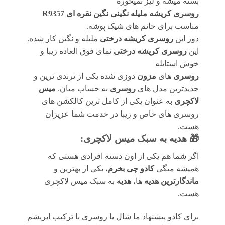
بسته میشه و لیز نمیخوره
روسری کریشه ملیله نگینی نگین نقره ای R9357
مناسب برای خانم های شیک پوشه.
دور این
روسری کریشه درختی
ملیله و نگین کار شده.
این
روسری کریشه درختی
نمای فوق العاده زیبا و
خوش استایله
روسری
های
مزون
دوزی شده یکی از ترندی ترین و
جدیدترین مدل های
روسری
به حساب میان.
میس
لاکچری
به عنوان یکی از کامل ترین کالکشن های
روسری های خاص و زیبا در خدمت شما عزیزان
هست.
🎁 هدیه به سبک میس لاکچری:
اگر شما هم یکی از اون دسته افرادی هستی که
همیشه میگی
کادو چی بخرم
، یکی از بهترین و
ماندگارترین هدیه
ها،
هدیه
به سبک میس لاکچری
هست.
برای کادو پیشنهاد ما شال یا روسری با ترکیب ابریشم