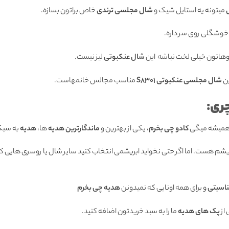
میتونه یه استایل شیک و
شال مجلسی ترندی
خاص براتون بسازه.
خوشگلی روی سر داره.
وهاتون خیلی لخت نباشه این
شال عنکبوتی
لیز نیست.
ین
شال مجلسی عنکبوتی S8301
مناسب مجالس خانمهاست.
ری:
 همیشه میگی
کادو چی بخرم
، یکی از بهترین و
ماندگارترین هدیه
ها،
هدیه
به سبک
بریشم هست. اما اگر حتی نخواید ابریشمی انتخاب کنید سایر شال یا روسری هایی که
ناسبتی
و برای همه اونایی که نمیدونن
هدیه چی بخرم
از
پک های هدیه
ما را به سبد خریدتون اضافه کنید.