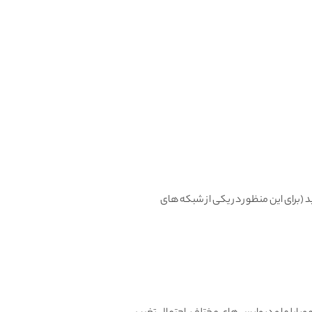
، میتونید تعویض یا مرجوع کنید (برای این منظور در یکی از شبکه های