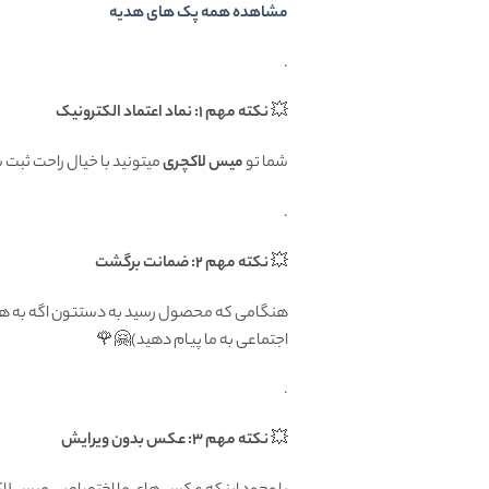
مشاهده همه پک های هدیه
.
💥
نکته مهم 1: نماد اعتماد الکترونیک
شما تو
میس لاکچری
میتونید با خیال راحت ثبت
.
💥
نکته مهم 2: ضمانت برگشت
اجتماعی به ما پیام دهید)🤗🌹
.
💥
نکته مهم 3: عکس بدون ویرایش