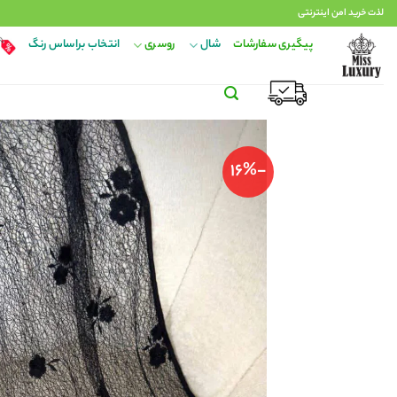
Ski
لذت خرید امن اینترنتی
t
پیگیری سفارشات
شال
روسری
انتخاب براساس رنگ
conten
-16%