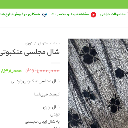
محصولات حراجی
مشاهده ویدیو محصولات
همکاری در فروش (طرح هد
خانه
/
متریال
/
توری
شال مجلسی عنکبوتی 8301
قیمت
۸۳۸,۰۰۰
۱,۰۰۰,۰۰۰
تومان
اصلی:
شال مجلسی عنکبوتی وارداتی
۰
بود.
کیفیت فوق اعلا
شال توری
ترندی
یه شال زیبای مجلسی