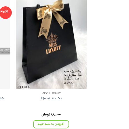
-40%
MISS LUXURY
پک هدیه B100
شال
۸۸,۰۰۰
تومان
افزودن به سبد خرید