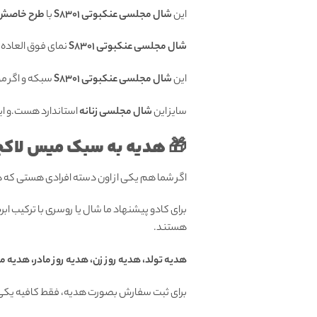
این
شال مجلسی عنکبوتی S8301
با
طرح خاصش
شال مجلسی عنکبوتی S8301
نمای فوق العاده 
این
شال مجلسی عنکبوتی S8301
سبکه و اگر م
سایز این
شال مجلسی زنانه
استاندارد هست.و ا
🎁 هدیه به سبک میس لاکچ
اگر شما هم یکی از اون دسته افرادی هستی که
برای کادو پیشنهاد ما شال یا روسری با ترکیب ا
هستند.
هدیه تولد، هدیه روز زن، هدیه روز مادر، هدیه م
برای ثبت سفارش بصورت هدیه، فقط کافیه یکی 