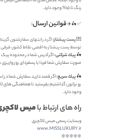
با وجود اینکه عکس های ما اختصاصی میس لاکچر
رنگ تا 15% وجود دارد.
قوانين ارسال
:
✅ 🛵✈️
💌
پست پیشتاز:
اگر در انتهای سفارشتون گزینه
توسط پست پیشتاز به اقصی نقاط کشور، فرقی ندا
🛵
پيك شرکتی:
اگر آدرس شما در محدوده پیک تهر
صورت سفارش شما فردا یا پسفردای روز واريزى شما توسط پیک ش
🛵
پيك سریع:
اگر قصد دارید سفارش شما در اس
رو براتون گذاشتیم بفرستید تا هماهنگی های لا
وجود دارد.
میس لاکچری
راه های ارتباط با
وبسایت رسمی میس لاکچری
www.MISSLUXURY.ir
❇️❇️❇️❇️❇️