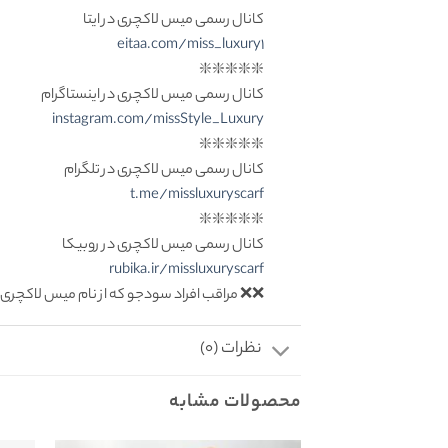
کانال رسمی میس لاکچری در ایتا
eitaa.com/miss_luxury1
❇️❇️❇️❇️❇️
کانال رسمی میس لاکچری در اینستاگرام
instagram.com/missStyle_Luxury
❇️❇️❇️❇️❇️
کانال رسمی میس لاکچری در تلگرام
t.me/missluxuryscarf
❇️❇️❇️❇️❇️
کانال رسمی میس لاکچری در روبیکا
rubika.ir/missluxuryscarf
❌❌ مراقب افراد سودجو که از نام میس لاکچری 
نظرات (0)
محصولات مشابه