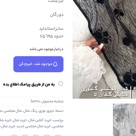
لیز نیست
دور گان
سایز استاندارد
حدود ۱۹۵*۶۵
در انبار موجود نمی باشد
موجود شد، خبرم کن
به من از طریق پیامک اطلاع بده
شناسه محصول:
S8301
دسته:
دورو
,
توری
,
رنگ
,
شال
,
شال مجلسی
,
مت
برچسب:
خرید آنلاین شال
,
خرید شال
,
خرید شال
مجلسی
,
خرید شال مجلسی جدید
,
خرید شال م