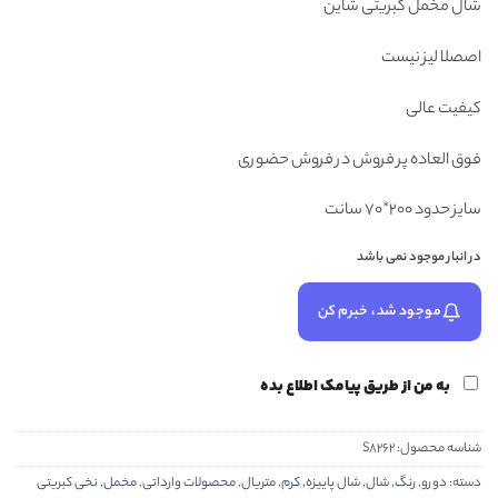
شال مخمل کبریتی شاین
۳۸۸,۰۰۰ تومان
۲۹۸,۰۰۰ تومان.
بود.
اصصلا لیز نیست
کیفیت عالی
فوق العاده پر فروش در فروش حضوری
سایز حدود ۲۰۰*۷۰ سانت
در انبار موجود نمی باشد
موجود شد، خبرم کن
به من از طریق پیامک اطلاع بده
شناسه محصول:
S8262
دسته:
دورو
,
رنگ
,
شال
,
شال پاییزه
,
کرم
,
متریال
,
محصولات وارداتی
,
مخمل
,
نخی کبریتی