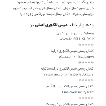
براتون گذاشتیم بفرستید تا هماهنگی های لازم انجام شود.
در این صورت برای تهران امکان ارسال الوپیک یا اسنپ باکس و
برای سایر شهرها امکان ارسال توسط تیپاکس وجود دارد.
میس لاکچری اصلی
راه های ارتباط با
در:
وبسایت رسمی میس لاکچری
www.MISSLUXURY.ir
❇️❇️❇️❇️❇️
کانال رسمی میس لاکچری در ایتا
eitaa.com/miss_luxury1
❇️❇️❇️❇️❇️
کانال رسمی میس لاکچری در اینستاگرام
instagram.com/missStyle_Luxury
❇️❇️❇️❇️❇️
کانال رسمی میس لاکچری در تلگرام
t.me/missluxuryscarf
❇️❇️❇️❇️❇️
کانال رسمی میس لاکچری در روبیکا