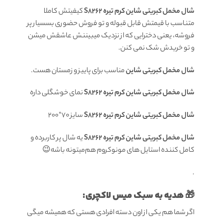
شال مخمل کبریتی شاین کرم تیره S8262
کیفیتش کاملا
متناسب با قیمتش قابل قبوله و تو فروش حضوری بسسیار پر
فروشه، یعنی دخترایی که از نزدیک میبیننش عاشقش میشن
و تو خریدش شک نمی کنن.
شال مخمل کبریتی شاین
مناسب برای پاییز و زمستان هست.
شال مخمل کبریتی شاین کرم تیره S8262
نمای خوشگلی داره
شال مخمل کبریتی شاین کرم تیره S8262
سايز 70*200
شال مخمل کبریتی شاین کرم تیره S8262
یه شال پر کاربرده و
کامل کننده استایل های مونوکروم هم‌میتونه باشه😉
.
🎁 هدیه به سبک میس لاکچری:
اگر شما هم یکی از اون دسته افرادی هستی که همیشه میگی