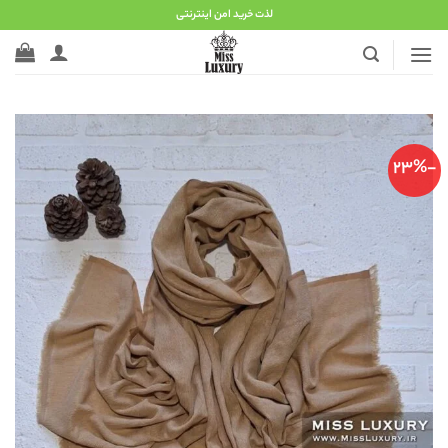
Ski
لذت خرید امن اینترنتی
t
conten
-23%