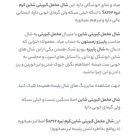
میاد و نمای خوشگلی داره. این
شال مخمل کبریتی شاین کرم
تیره S8262
با اینکه خیلی سبکه ولی گرمای خوبی داره، ایستایی
عالی داره و لیز هم نمیخوره
شال مخمل کبریتی شاین
با متریال
مخمل کبریتی
یه شال
مناسب
پاییز و زمستون
به حساب میاد، معمولا دخترایی که
دنبال یه
شال پاییزه
بروز و شیک هستن یکی از این شال های
شاین خوشگل رو دارن. با استایل های اسپرت و مجلسی به
خوبی ست میشه. اصلا هم نگران چروک شدن و لیز خوردن و پرز
دادن و این چیزا نباشید.
جهت مشاهده سایر رنگ های شال پلیسه همینجا کلیک کنید.
شال مخمل کبریتی شاین
اصلا سنگین نیست و خیلی سبکه
ولی گرمای خوبی داره
این
شال مخمل کبریتی شاین کرم تیره S8262
اصلا لیز نمیخوره
(در واقع بخاطر داشتن پلیسه لیز نمیخوره)