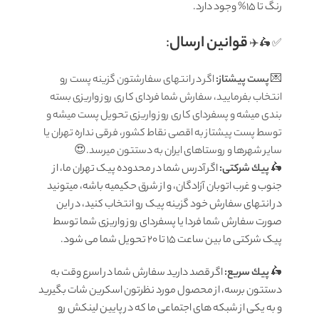
رنگ تا 15% وجود دارد.
قوانين ارسال
:
✅ 🛵✈️
💌
پست پیشتاز:
اگر در انتهای سفارشتون گزینه پست رو
انتخاب بفرمایید، سفارش شما فردای کاری روز واریزی بسته
بندی میشه و پسفردای کاری روز واریزی تحویل پست میشه و
توسط پست پیشتاز به اقصی نقاط کشور، فرقی نداره تهران یا
سایر شهرها و روستاهای ایران به دستتون میرسد.😍
🛵
پيك شرکتی:
اگر آدرس شما در محدوده پیک تهران ما، از
جنوب و غرب اتوبان آزادگان، و از شرق حکیمیه باشه، میتونید
در انتهای سفارش خود گزینه پیک رو انتخاب کنید، در این
صورت سفارش شما فردا یا پسفردای روز واريزى شما توسط
پیک شرکتی ما بين ساعت ۱۵ تا ٢٠ تحويل شما مى شود.
🛵
پيك سریع:
اگر قصد دارید سفارش شما در اسرع وقت به
دستتون برسه، از محصول مورد نظرتون اسکرین شات بگیرید
و به یکی از شبکه های اجتماعی ما که در پایین لینکش رو