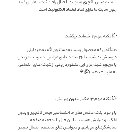
شما تو
میس لاکچری
میتونید با خیال راحت ثبت سفارش کنید
چون سایت ما دارای
نماد اعتماد الکترونیک
است.
.
💥
نکته مهم 2: ضمانت برگشت
هنگامی که محصول رسید به دستتون اگه به هر دلیلی
دوستش نداشتید تا ۲۴ ساعت طبق قوانین، میتونید تعویض
یا مرجوع کنید (برای این منظور در یکی از شبکه های اجتماعی
به ما پیام دهید)🤗🌹
.
💥
نکته مهم 3: عکس بدون ویرایش
با وجود اینکه عکس های ما اختصاصی میس لاکچری و بدون
افکت و ویرایش هستند. با این حال با توجه به صفحه
نمایشگرهای موبایلها و دیوایس های مختلف، احتمال تغییر