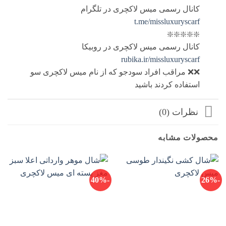
کانال رسمی میس لاکچری در تلگرام
t.me/missluxuryscarf
❇️❇️❇️❇️❇️
کانال رسمی میس لاکچری در روبیکا
rubika.ir/missluxuryscarf
❌❌ مراقب افراد سودجو که از نام میس لاکچری سو
استفاده کردند باشید
نظرات (0)
محصولات مشابه
-40%
-26%