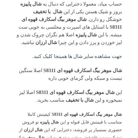
حساب میاد، معمولا دخترایی که دنبال یه
شال پاییزه
بروز و شیک هستن یکی از این
شال با تخفیف
خوشگل رو دارن.
شال موهر بیگ اسکارف قهوه ای
S8311
با استایل های اسپرت و مجلسی به خوبی ست
میشه. با این
شال پاییزه
اصلا هم نگران چروک شدن و
لیز خوردن و پرز دادن و این چیزا
شال ارزان
نباشید.
جهت مشاهده سایر شال ها همینجا کلیک کنید.
شال موهر بیگ اسکارف قهوه ای S8311
اصلا سنگین
نیست و سبکه ولی گرمای خوبی داره
این
شال موهر بیگ اسکارف قهوه ای S8311
اصلا لیز
نمیخوره و این
شال با تخفیف
مناسب بخرید.
شال موهر بیگ اسکارف قهوه ای S8311
کیفیتش کاملا
متناسب با قیمتش قابل قبوله و این
شال پاییزه
تو فروش
حضوری بسسیار پر فروشه، دخترایی که این
شال ارزان
از
نزدیک میبینن عاشقش میشن و تو خرید این
شال موهر
شک