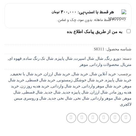
هر قسط با اسنپ‌پی:
۳۰۰,۰۰۰
تومان
۴ قسط ماهانه. بدون سود، چک و ضامن.
به من از طریق پیامک اطلاع بده
شناسه محصول:
S8311
دسته:
دورو
,
رنگ
,
شال
,
شال اسپرت
,
شال پاییزه
,
شال تک رنگ ساده
,
قهوه ای
,
متریال
,
محصولات وارداتی
,
موهر
برچسب:
خرید آنلاین شال
,
خرید شال
,
خرید شال ارزان
,
خرید شال با تخفیف
,
خرید شال پاییزه
,
خرید شال خوشگل زمستونی
,
خرید شال قسطی
,
خرید شال
موهر
,
خرید شال موهر وارداتی
,
خرید شال وارداتی
,
خرید هدیه روز زن
,
خرید
هدیه روز مادر
,
شال ارزان
,
شال پاییزه جدید
,
شال جدید
,
شال قسطی
,
شال
موهر
,
شال موهر وارداتی
,
شال نخی
,
شال نخی جدید
,
شال و روسری میس
لاکچری