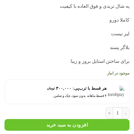
بود.
یه شال ترندی و فوق العاده با کیفیت
کاملا دو‌رو
لیز نیست
بلاگر پسند
برای ساختن استایل بروز و زیبا
موجود در انبار
هر قسط با ترب‌پی:
۳۰۰,۰۰۰
تومان
۴ قسط ماهانه. بدون سود، چک و ضامن.
شال موهر بیگ اسکارف قهوه ای S8311 عدد
افزودن به سبد خرید