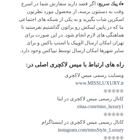
🛵
پيك سریع:
اگر قصد دارید سفارش شما در اسرع
وقت به دستتون برسه، از محصول مورد نظرتون
اسکرین شات بگیرید و به یکی از شبکه های اجتماعی
ما که در پایین لینکش رو براتون گذاشتیم بفرستید تا
هماهنگی های لازم انجام شود. در این صورت برای
تهران امکان ارسال الوپیک یا اسنپ باکس و برای
سایر شهرها امکان ارسال توسط تیپاکس وجود دارد.
راه های ارتباط با
میس لاکچری اصلی
در:
وبسایت رسمی میس لاکچری
www.MISSLUXURY.ir
❇️❇️❇️❇️❇️
کانال رسمی میس لاکچری در ایتا
eitaa.com/miss_luxury1
❇️❇️❇️❇️❇️
کانال رسمی میس لاکچری در اینستاگرام
instagram.com/missStyle_Luxury
❇️❇️❇️❇️❇️