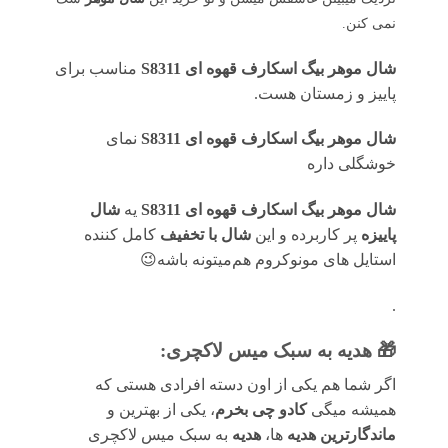
نمی کنن.
شال موهر بیگ اسکارف قهوه ای S8311
مناسب برای
پاییز و زمستان هست.
شال موهر بیگ اسکارف قهوه ای S8311
نمای
خوشگلی داره
شال موهر بیگ اسکارف قهوه ای S8311
یه
شال
پاییزه
پر کاربرده و این
شال با تخفیف
کامل کننده
استایل های مونوکروم هم‌میتونه باشه😉
.
🎁 هدیه به سبک میس لاکچری:
اگر شما هم یکی از اون دسته افرادی هستی که
همیشه میگی
کادو چی بخرم
، یکی از بهترین و
ماندگارترین هدیه
ها،
هدیه
به سبک میس لاکچری