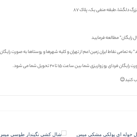
ل رایگان” مطالعه فرمایید
 به تمامى نقاط ايران زمين اعم از تهران و كليه شهرها و روستاها به صورت راي
 روز واريزى شما بين ساعت ۱۵ تا ٢٠ تحويل شما مى شود.
اب كنيد😉