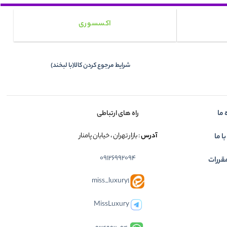
اکسسوری
شرایط مرجوع کردن کالا(با لبخند)
 ما
راه های ارتباطی
آدرس
: بازار تهران ، خیابان پامنار
ا ما
09126992094
قررات
miss_luxury1
MissLuxury