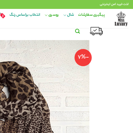
Ski
لذت خرید امن اینترنتی
t
پیگیری سفارشات
شال
روسری
انتخاب براساس رنگ
conten
-7%