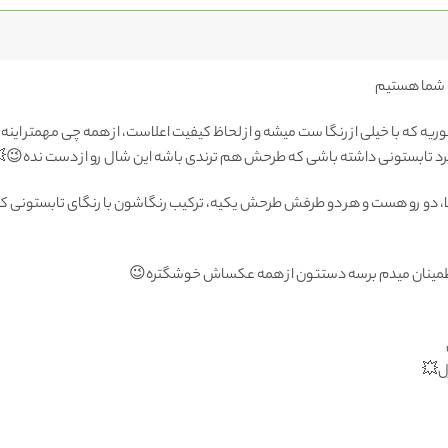
یه که با خیلی از رنگا ست میشه و از لحاظ کیفیت اعلاست، از همه چی مهمتر این
رد تابستونی داشته باشی که طرحش هم ترندی باشه این شال رو از دست نده😉
اعلا، دو رو هست و هر دو طرفش طرحش یکیه، ترکیب رنگاشون با رنگای تابستونی ک
 اطمینان میدم برسه دستتون از همه عکساش خوشگتره😉
زل💥