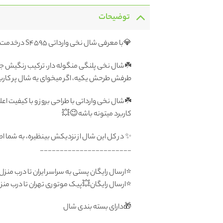
توضیحات
💎با معرفی شال نخی وارداتی S4595 درخدمت شما هستیم
☘️شال نخی پلنگی منگوله دار، ترکیب رنگیش جور
طرفش طرحش یکیه، اگر میخوای یه شال پر کارب
☘️شال نخی وارداتی با طراحی بروز و با کیفیت 
کاربرد میتونه باشه😉💥
✨ در کل این شال از نزدیکش بینظیره، به شما
_______________________
⭐️ارسال رایگان پستی به سراسر ایران تا درب منزل
⭐️ارسال رایگان💥پیک موتوری تهران تا درب من
🎁دارای بسته بندی شال