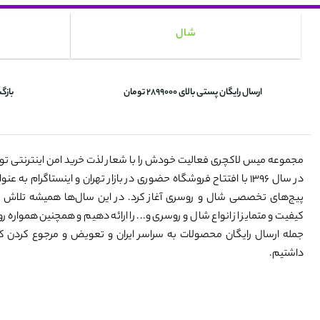
شال
ارسال رایگان پستی بالای 2899000 تومان
بازگ
مجموعه میس لاکچری فعالیت خودش را با شعار لذت خرید امن اینترنتی ت
در سال ۱۳۹۶ با افتتاح فروشگاه حضوری در بازار تهران و اینستاگرام به 
پیج‌های تخصصی شال و روسری آغاز کرد. در این سال‌ها همیشه تلاش 
کیفیت و متمایز از انواع شال و روسری و... را ارائه دهیم و همچنین همواره رو
جمله ارسال رایگان محصولات به سراسر ایران و تعویض و مرجوع کردن کالا
داشتیم.