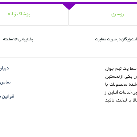
روسری
پوشاک زنانه
شت رایگان در صورت مغایرت
پشتیبانی 24 ساعته
درباره
وسط یک تیم جوان
عنوان یکی از نخستین
تماس ب
شده محصولات با
ی خدمات آنلاین از
قوانین م
 با لبخند، تاکید