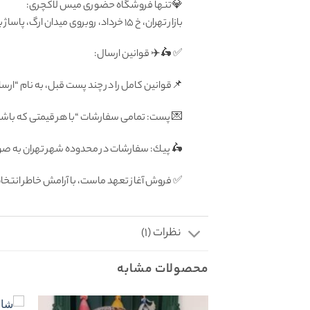
💎تنها فروشگاه حضوری میس لاکچری:
بازار تهران، خ ۱۵ خرداد، روبروی میدان ارگ، پاساژ بزرگ دلگشا، طبقه منفی یک، پلاک ۸۷
✅ 🛵✈️ قوانين ارسال:
📌قوانین کامل را در چند پست قبل، به نام “ارسا
💌 پست: تمامى سفارشات “با هر قيمتى كه باشد”
🛵 پيك: سفارشات در محدوده شهر تهران به صورت رايگان فرداى
✅ فروش آغاز تعهد ماست، با آرامش خاطر انتخ
نظرات (1)
محصولات مشابه