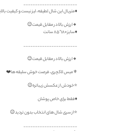
_______________________
♦️متریال این شال لطیفه، لیز نیست و کیفیت با
🔸ارزش بالا در مقابل قیمت😉
♦️سايز ۱۸۰*۸۵ سانت
_______________________
🔸ارزش بالا در مقابل قیمت😉
⚜️میس لاکچری، فرصت خوش سلیقه ها❤️
⭐️خودش از عکسش زیباتره😉
♦️فقط برای خاص پوشان
⭐️از سری شال های انتخاب بدون تردید😉
_______________________