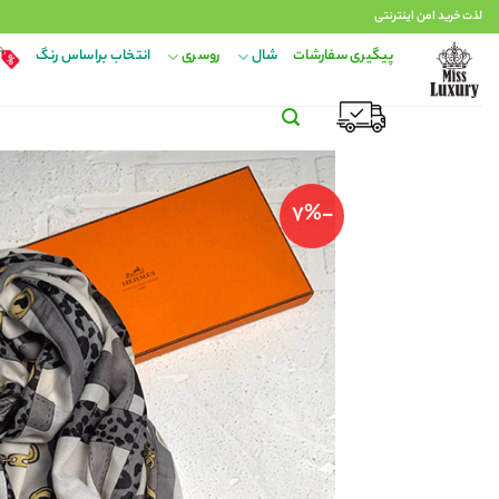
Ski
لذت خرید امن اینترنتی
t
پیگیری سفارشات
شال
روسری
انتخاب براساس رنگ
conten
-7%