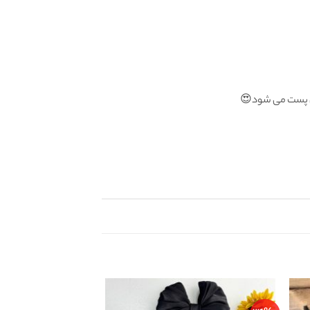
گان پست می شود😍