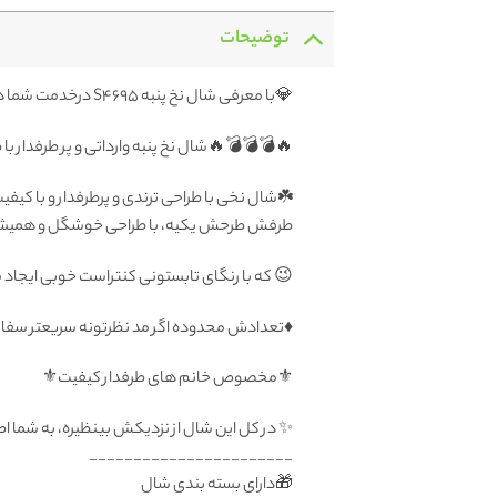
توضیحات
💎با معرفی شال نخ پنبه S4695 درخدمت شما هستیم
🔥💣💣💣🔥شال نخ پنبه وارداتی و پر طرفدار با
☘️شال نخی با طراحی ترندی و پرطرفدار و با کیفی
طرفش طرحش یکیه، با طراحی خوشگل و همیشه مد
😉 که با رنگای تابستونی کنتراست خوبی ایجاد م
♦️تعدادش محدوده اگر مد نظرتونه سریعتر سفار
⚜️مخصوص خانم های طرفدار کیفیت⚜️
✨ در کل این شال از نزدیکش بینظیره، به شما
_______________________
🎁دارای بسته بندی شال