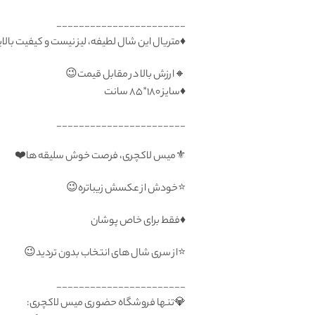
_______________________
♦️متریال این شال لطیفه، لیز نیست و کیفیت با
🔸ارزش بالا در مقابل قیمت😉
♦️سايز ۱۸۰*۸۵ سانت
_______________________
⚜️میس لاکچری، فرصت خوش سلیقه ها❤️
⭐️خودش از عکسش زیباتره😉
♦️فقط برای خاص پوشان
⭐️از سری شال های انتخاب بدون تردید😉
_______________________
💎تنها فروشگاه حضوری میس لاکچری: