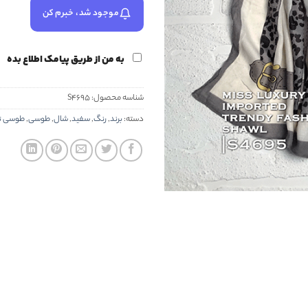
موجود شد، خبرم کن
به من از طریق پیامک اطلاع بده
شناسه محصول:
S4695
دسته:
برند
,
رنگ
,
سفید
,
شال
,
طوسی
,
طوسی تی