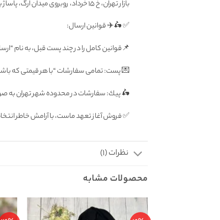
بازار تهران، خ ۱۵ خرداد، روبروی میدان ارگ، پاساژ بزرگ دلگشا، طبقه منفی یک، پلاک ۸۷
✅ 🛵✈️ قوانين ارسال:
📌قوانین کامل را در چند پست قبل، به نام “ارسا
💌 پست: تمامى سفارشات “با هر قيمتى كه باشد”
🛵 پيك: سفارشات در محدوده شهر تهران به صورت رايگان فرداى
✅ فروش آغاز تعهد ماست، با آرامش خاطر انتخ
نظرات (1)
محصولات مشابه