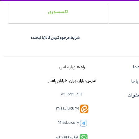
اکسسوری
شرایط مرجوع کردن کالا(با لبخند)
 ما
راه های ارتباطی
آدرس
: بازار تهران ، خیابان پامنار
ا ما
09126992094
قررات
miss_luxury1
MissLuxury
09126992094