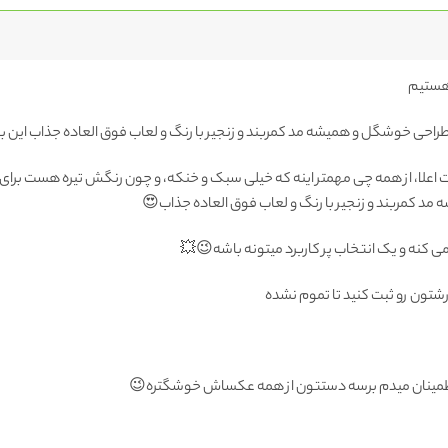
 طراحی خوشگل و همیشه مد کمربند و زنجیر با رنگ و لعاب فوق العاده جذاب این با
ت اعلا، از همه چی مهمتر اینه که خیلی سبک و خنکه، و چون رنگش تیره هست برای 
 کمربند و زنجیر با رنگ و لعاب فوق العاده جذاب😍
ی کنه و یک انتخاب پر کاربرد میتونه باشه😉💥
شتون رو ثبت کنید تا تموم نشده
 اطمینان میدم برسه دستتون از همه عکساش خوشگتره😉