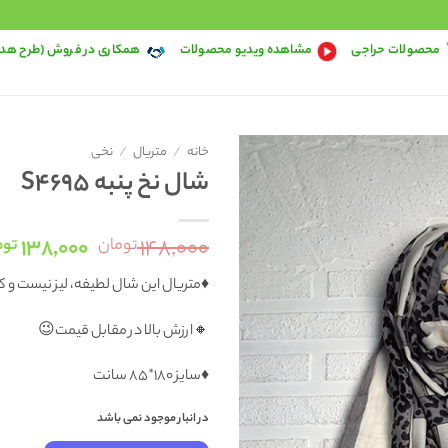
محصولات حراجی
مشاهده ویدیو محصولات
همکاری در فروش (طرح هد
خانه
/
متریال
/
نخی
شال نخ پنبه S4695
قیمت
۱۳۸,۰۰۰
۱۴۸,۰۰۰
تومان
توم
اصلی:
♦️متریال این شال لطیفه، لیز نیست و
۴۸,۰۰۰
بود.
🔸ارزش بالا در مقابل قیمت😉
♦️سايز ۱۸۰*۸۵ سانت
در انبار موجود نمی باشد