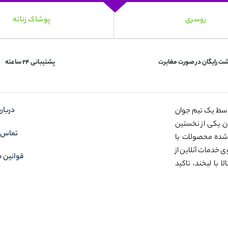
روسری
پوشاک زنانه
شت رایگان در صورت مغایرت
پشتیبانی 24 ساعته
درباره
وسط یک تیم جوان
عنوان یکی از نخستین
تماس ب
شده محصولات با
ی خدمات آنلاین از
قوانین م
 با لبخند، تاکید