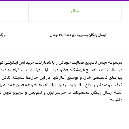
شال
ارسال رایگان پستی بالای 2899000 تومان
بازگ
مجموعه میس لاکچری فعالیت خودش را با شعار لذت خرید امن اینترنتی ت
در سال ۱۳۹۶ با افتتاح فروشگاه حضوری در بازار تهران و اینستاگرام به 
پیج‌های تخصصی شال و روسری آغاز کرد. در این سال‌ها همیشه تلاش 
کیفیت و متمایز از انواع شال و روسری و... را ارائه دهیم و همچنین همواره رو
جمله ارسال رایگان محصولات به سراسر ایران و تعویض و مرجوع کردن کالا
داشتیم.