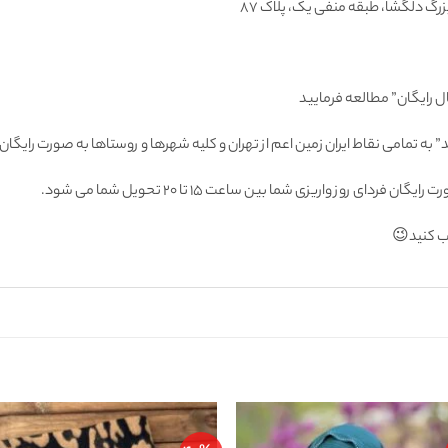
ل رایگان” مطالعه فرمایید
 به تمامى نقاط ايران زمين اعم از تهران و كليه شهرها و روستاها به صورت راي
 روز واريزى شما بين ساعت ۱۵ تا ٢٠ تحويل شما مى شود.
اب كنيد😉