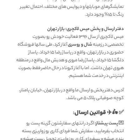
نمایشگرهای موبایلها و دیوایس های مختلف، احتمال تغییر
رنگ تا 15% وجود دارد.
دفتر ارسال و پخش میس لاکچری: بازار تهران
میس لاکچری از سال 1396 فعالیت خودش رو بصورت
تخصصی در زمینه
شال و روسری
آغاز کرد، طی سالها فروشگاه
حضوری در بازار تهران، واقع در پاساژ رضا 15 خرداد، پاساژ
دلگشا 15 خرداد، پاساژ رضا مروی و هدیش مال واقع در منطقه
هروی تهران داشت. اما با آغاز کرونا در حال حاضر فقط بصورت
اینترنتی در خدمت شما هستیم.
آدرس دفتر پخش و ارسال ما واقع در بازار تهران، خیابان پامنار،
کوچه صوفیانی پلاک 5 می باشد.
قوانين ارسال
:
✅ 🛵✈️
💌
پست پیشتاز:
اگر در انتهای سفارشتون گزینه پست رو
انتخاب بفرمایید، سفارش شما فردای کاری روز واریزی بسته
بندی میشه و پسفردای کاری روز واریزی تحویل پست میشه و