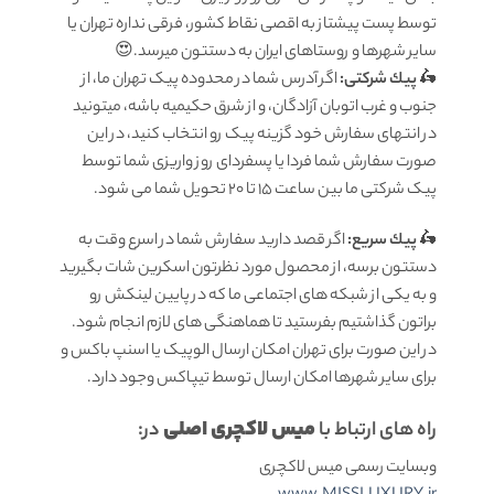
توسط پست پیشتاز به اقصی نقاط کشور، فرقی نداره تهران یا
سایر شهرها و روستاهای ایران به دستتون میرسد.😍
🛵
پيك شرکتی:
اگر آدرس شما در محدوده پیک تهران ما، از
جنوب و غرب اتوبان آزادگان، و از شرق حکیمیه باشه، میتونید
در انتهای سفارش خود گزینه پیک رو انتخاب کنید، در این
صورت سفارش شما فردا یا پسفردای روز واريزى شما توسط
پیک شرکتی ما بين ساعت ۱۵ تا ٢٠ تحويل شما مى شود.
🛵
پيك سریع:
اگر قصد دارید سفارش شما در اسرع وقت به
دستتون برسه، از محصول مورد نظرتون اسکرین شات بگیرید
و به یکی از شبکه های اجتماعی ما که در پایین لینکش رو
براتون گذاشتیم بفرستید تا هماهنگی های لازم انجام شود.
در این صورت برای تهران امکان ارسال الوپیک یا اسنپ باکس و
برای سایر شهرها امکان ارسال توسط تیپاکس وجود دارد.
میس لاکچری اصلی
راه های ارتباط با
در:
وبسایت رسمی میس لاکچری