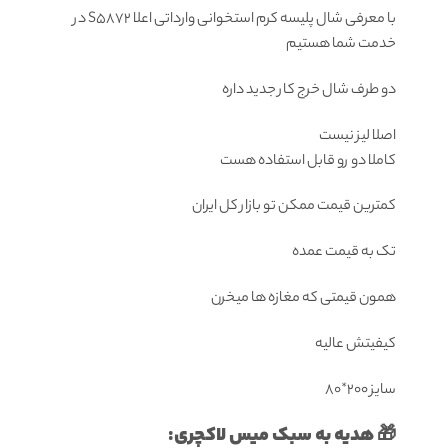
با معرفی شال ‌پلیسه کرم استخوانی وارداتی اعلا S5872 در
خدمت شما هستیم
دو طرف شال خرج کار جدید داره
اصلا لیز نیست
کاملا دو رو قابل استفاده هست
کمترین قیمت ممکن تو بازار کل ایران
تک به قیمت عمده
همون قیمتی که مغازه ها میخرن
کیفیتش عالیه
سایز ۲۰۰*۸۰
🎁 هدیه به سبک میس لاکچری: