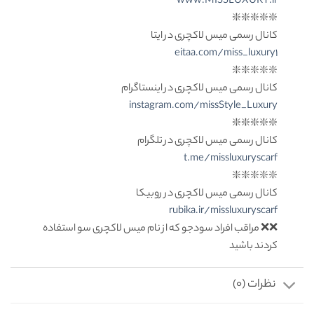
www.MISSLUXURY.ir
❇️❇️❇️❇️❇️
کانال رسمی میس لاکچری در ایتا
eitaa.com/miss_luxury1
❇️❇️❇️❇️❇️
کانال رسمی میس لاکچری در اینستاگرام
instagram.com/missStyle_Luxury
❇️❇️❇️❇️❇️
کانال رسمی میس لاکچری در تلگرام
t.me/missluxuryscarf
❇️❇️❇️❇️❇️
کانال رسمی میس لاکچری در روبیکا
rubika.ir/missluxuryscarf
❌❌ مراقب افراد سودجو که از نام میس لاکچری سو استفاده
کردند باشید
نظرات (0)