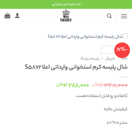
Ski
لذت خرید امن اینترنتی
t
conten
-17%
خانه
/
متریال
/
پلیسه برشکا
شال ‌پلیسه کرم استخوانی وارداتی اعلا S5872
قیمت
قیمت
۲۸۸,۰۰۰
۳۴۸,۰۰۰
تومان
تومان
اصلی:
فعلی:
کاملا دو رو قابل استفاده هست
۳۴۸,۰۰۰ تومان
۲۸۸,۰۰۰ تومان.
بود.
کیفیتش عالیه
سایز ۲۰۰*۸۰