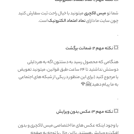
💥
نکته مهم 1: نماد اعتماد الکترونیک
شما تو
میس لاکچری
میتونید با خیال راحت ثبت سفارش کنید
چون سایت ما دارای
نماد اعتماد الکترونیک
است.
.
💥
نکته مهم 2: ضمانت برگشت
هنگامی که محصول رسید به دستتون اگه به هر دلیلی
دوستش نداشتید تا ۲۴ ساعت طبق قوانین، میتونید تعویض
یا مرجوع کنید (برای این منظور در یکی از شبکه های اجتماعی
به ما پیام دهید)🤗🌹
.
💥
نکته مهم 3: عکس بدون ویرایش
با وجود اینکه عکس های ما اختصاصی میس لاکچری و بدون
افکت و ویرایش هستند. با این حال با توجه به صفحه