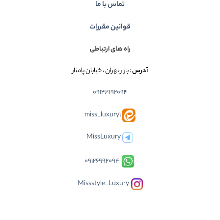
تماس با ما
قوانین مقررات
راه های ارتباطی
آدرس
: بازار تهران ، خیابان پامنار
09126992094
miss_luxury1
MissLuxury
09126992094
Missstyle_Luxury